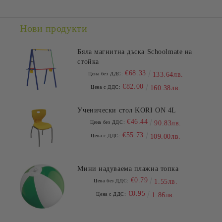
Нови продукти
Бяла магнитна дъска Schoolmate на
стойка
€68.33
Цена без ДДС:
133.64лв.
€82.00
Цена с ДДС:
160.38лв.
Ученически стол KORI ON 4L
€46.44
Цена без ДДС:
90.83лв.
€55.73
Цена с ДДС:
109.00лв.
Мини надуваема плажна топка
€0.79
Цена без ДДС:
1.55лв.
€0.95
Цена с ДДС:
1.86лв.