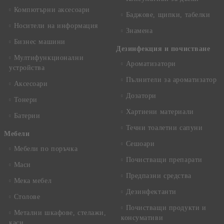
Компютърни аксесоари
Баджове, щипки, табелки
Носители на информация
Знамена
Бизнес машини
Дезинфекция и почистване
Мултифункционални
Ароматизатори
устройства
Пълнители за ароматизатор
Аксесоари
Дозатори
Тонери
Хартиени материали
Батерии
Течни тоалетни сапуни
Mебели
Сешоари
Мебели по поръчка
Почистващи препарати
Маси
Предпазни средства
Мека мебел
Дезинфектанти
Столове
Почистващи продукти и
Метални шкафове, стелажи,
консумативи
каси