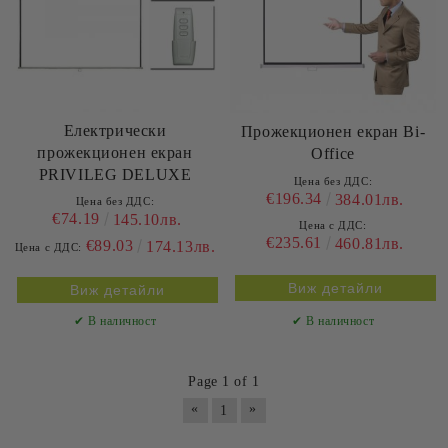
Eлектрически
Прожекционен екран Bi-
прожекционен екран
Office
PRIVILEG DELUXE
Цена без ДДС:
€196.34
384.01лв.
Цена без ДДС:
€74.19
145.10лв.
Цена с ДДС:
€235.61
460.81лв.
€89.03
174.13лв.
Цена с ДДС:
Виж детайли
Виж детайли
✔ В наличност
✔ В наличност
Page 1 of 1
«
»
1