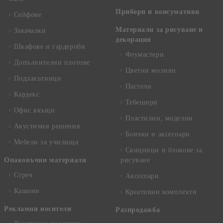
Прибори и консумативи
Сейфове
Материали за рисуване и
Закачалки
декорация
Шкафове и гардероби
Флумастери
Допълнителни плотове
Цветни моливи
Подлакътници
Пастели
Кардекс
Тебешири
Офис вкъщи
Пластилин, моделин
Акустични решения
Боички и аксесоари
Мебели за училища
Скицници и блокове за
Опаковъчни материали
рисуване
Стреч
Аксесоари
Кашони
Креативни комплекти
Рекламни носители
Разпродажба