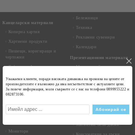
Бележници
Канцеларски материали
Техника
Копирна хартия
Рекламни сувенири
Хартиени продукти
Календари
Пишещи, коригиращи и
чертожни
Презентационни материали
Тефтери и Агенди
Мултимедийни проектори
Принадлежности за бюро
Консумативи и аксесоари
Уважаеми клиенти, поради високата динамика на
промяна на цените
от
производителите е възможно да има несъответствие с
актуалните цени
.
Класьори, Папки, Чанти
Електронни дъски
За повече информация, моля съвржете се с нас на телефони
0899955222 и
082873106
.
Тетрадки и Бележници
Прожекционни екрани
Флипчарти
Техника
Дъски и табла за съобщения
Настолни и преносими
компютри
Магнитни бели дъски
Монитори
Консумативи за дъски