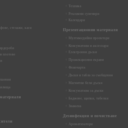
Техника
Рекламни сувенири
Календари
фове, стелажи, каси
Презентационни материали
Мултимедийни проектори
Консумативи и аксесоари
ардероби
Електронни дъски
и плотове
Прожекционни екрани
ци
Флипчарти
Дъски и табла за съобщения
ешения
Магнитни бели дъски
чилища
Консумативи за дъски
материали
Баджове, щипки, табелки
Знамена
Дезинфекция и почистване
сители
Ароматизатори