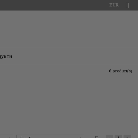
EUR
дукти
6 product(s)
«
»