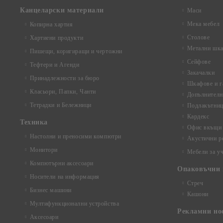
Канцеларски материали
Маси
Мека мебел
Копирна хартия
Столове
Хартиени продукти
Метални шка
Пишещи, коригиращи и чертожни
Сейфове
Тефтери и Агенди
Закачалки
Принадлежности за бюро
Шкафове и г
Класьори, Папки, Чанти
Допълнителн
Тетрадки и Бележници
Подлакътни
Кардекс
Техника
Офис вкъщи
Настолни и преносими компютри
Акустични р
Монитори
Мебели за у
Компютърни аксесоари
Опаковъчни 
Носители на информация
Стреч
Бизнес машини
Кашони
Мултифункционални устройства
Рекламни но
Аксесоари