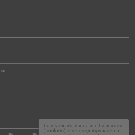
com
Този уебсайт използва 'бисквитки'
(cookies) с цел подобряване на