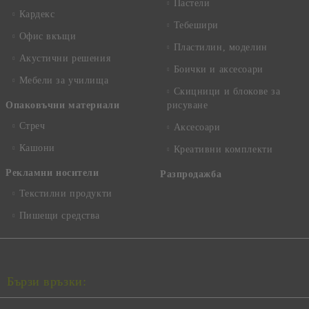
Пастели
Кардекс
Тебешири
Офис вкъщи
Пластилин, моделин
Акустични решения
Боички и аксесоари
Мебели за училища
Скицници и блокове за
Опаковъчни материали
рисуване
Стреч
Аксесоари
Кашони
Креативни комплекти
Рекламни носители
Разпродажба
Текстилни продукти
Пишещи средства
Бързи връзки: