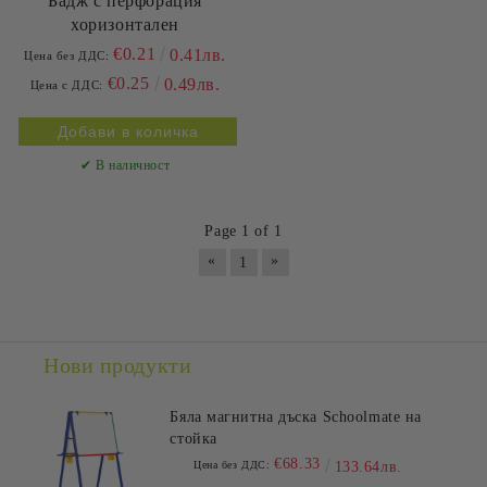
Бадж с перфорация
хоризонтален
€0.21
0.41лв.
Цена без ДДС:
€0.25
0.49лв.
Цена с ДДС:
✔ В наличност
Page 1 of 1
«
»
1
Нови продукти
Бяла магнитна дъска Schoolmate на
стойка
€68.33
Цена без ДДС:
133.64лв.