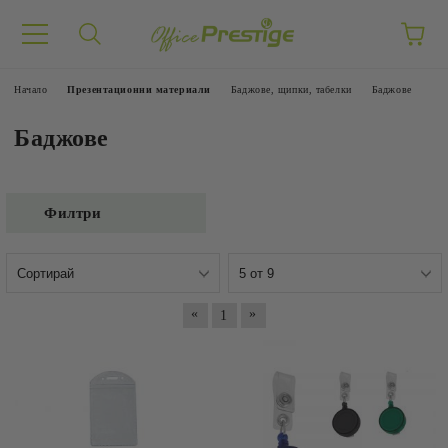
Начало
Презентационни материали
Баджове, щипки, табелки
Баджове
Баджове
Филтри
«
»
1