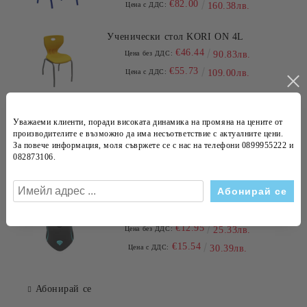
€82.00
Цена с ДДС:
160.38лв.
Ученически стол KORI ON 4L
€46.44
Цена без ДДС:
90.83лв.
€55.73
Цена с ДДС:
109.00лв.
Мини надуваема плажна топка
Уважаеми клиенти, поради високата динамика на
промяна на цените
от
€0.79
производителите е възможно да има несъответствие с
актуалните цени
.
Цена без ДДС:
1.55лв.
За повече информация, моля съвржете се с нас на телефони
0899955222 и
€0.95
Цена с ДДС:
1.86лв.
082873106
.
Мишка, Genesis Gaming Mouse
Krypton 150 2400Dpi Illuminated Black
€12.95
Цена без ДДС:
25.33лв.
€15.54
Цена с ДДС:
30.39лв.
Абонирай се