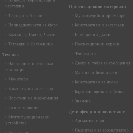
Пишещи, коригиращи и
чертожни
Презентационни материали
Тефтери и Агенди
Мултимедийни проектори
Принадлежности за бюро
Консумативи и аксесоари
Класьори, Папки, Чанти
Електронни дъски
Тетрадки и Бележници
Прожекционни екрани
Флипчарти
Техника
Дъски и табла за съобщения
Настолни и преносими
компютри
Магнитни бели дъски
Монитори
Консумативи за дъски
Компютърни аксесоари
Баджове, щипки, табелки
Носители на информация
Знамена
Бизнес машини
Дезинфекция и почистване
Мултифункционални
Ароматизатори
устройства
Пълнители за ароматизатор
Аксесоари