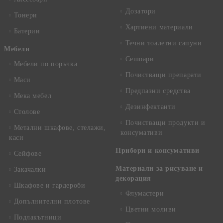
Дозатори
Тонери
Хартиени материали
Батерии
Течни тоалетни сапуни
Mебели
Сешоари
Мебели по поръчка
Почистващи препарати
Маси
Предпазни средства
Мека мебел
Дезинфектанти
Столове
Почистващи продукти и
Метални шкафове, стелажи,
консумативи
каси
Прибори и консумативи
Сейфове
Материали за рисуване и
Закачалки
декорация
Шкафове и гардероби
Флумастери
Допълнителни плотове
Цветни моливи
Подлакътници