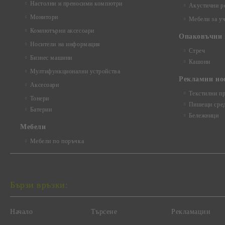
Настолни и преносими компютри
Акустични р
Монитори
Мебели за у
Компютърни аксесоари
Опаковъчни 
Носители на информация
Стреч
Бизнес машини
Кашони
Мултифункционални устройства
Рекламни но
Аксесоари
Текстилни п
Тонери
Пишещи сред
Батерии
Бележници
Mебели
Мебели по поръчка
Бързи връзки:
Начало
Търсене
Рекламации