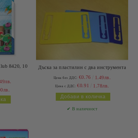
lub 8420, 10
Дъска за пластилин с два инструмента
€0.76
1.49лв.
Цена без ДДС:
49лв.
€0.91
1.78лв.
Цена с ДДС:
00лв.
✔ В наличност