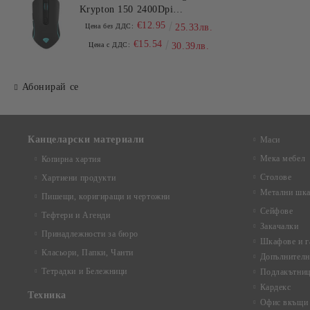
Krypton 150 2400Dpi
Illuminated Black
€12.95
Цена без ДДС:
25.33лв.
€15.54
Цена с ДДС:
30.39лв.
Абонирай се
Канцеларски материали
Маси
Мека мебел
Копирна хартия
Столове
Хартиени продукти
Метални шка
Пишещи, коригиращи и чертожни
Сейфове
Тефтери и Агенди
Закачалки
Принадлежности за бюро
Шкафове и г
Класьори, Папки, Чанти
Допълнителн
Тетрадки и Бележници
Подлакътни
Кардекс
Техника
Офис вкъщи