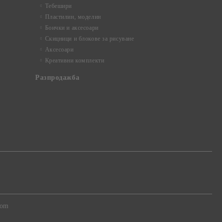
Тебешири
Пластилин, моделин
Боички и аксесоари
Скицници и блокове за рисуване
Аксесоари
Креативни комплекти
Разпродажба
com