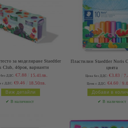
тесто за моделиране Staedtler
Пластилин Staedtler Noris C
s Club, 4броя, варианти
цвята
€7.88
€3.83
15.41лв.
7.
 без ДДС:
Цена без ДДС:
€9.46
€4.60
18.50лв.
9.
а с ДДС:
Цена с ДДС:
Виж детайли
✔ В наличност
✔ В наличност