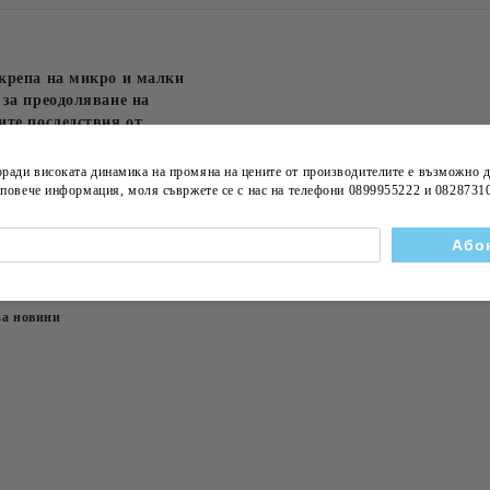
крепа на микро и малки
за преодоляване на
те последствия от
COVID-19"
оради високата динамика на
промяна на цените
от производителите е възможно д
а повече информация, моля съвржете се с нас на телефони
0899955222 и 0828731
stige обзаведе
nter
за новини