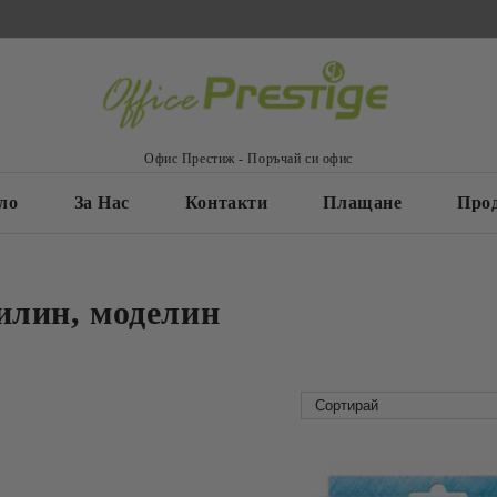
Офис Престиж - Поръчай си офис
ло
За Нас
Контакти
Плащане
Про
илин, моделин