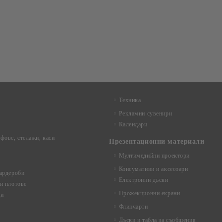
Техника
Рекламни сувенири
Календари
фове, стелажи, каси
Презентационни материали
Мултимедийни проектори
Консумативи и аксесоари
ардероби
Електронни дъски
и плотове
Прожекционни екрани
ци
Флипчарти
Дъски и табла за съобщения