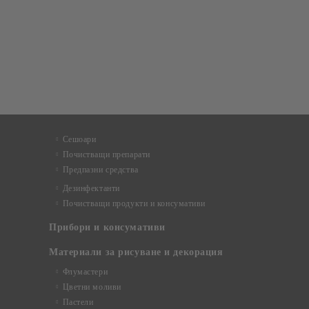
Сешоари
Почистващи препарати
Предпазни средства
Дезинфектанти
Почистващи продукти и консумативи
Прибори и консумативи
Материали за рисуване и декорация
Флумастери
Цветни моливи
Пастели