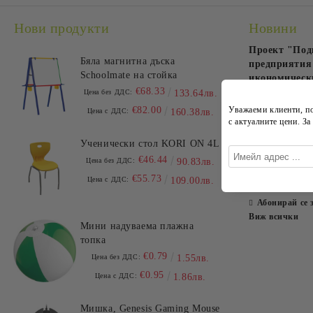
Нови продукти
Новини
Проект "Под
Бяла магнитна дъска
предприятия 
Schoolmate на стойка
икономически
€68.33
пандемията 
Цена без ДДС:
133.64лв.
€82.00
Уважаеми клиенти, п
14 Сеп 2020
Цена с ДДС:
160.38лв.
с
актуалните цени
. З
OfficePre
Ученически стол KORI ON 4L
Kaneff Ce
€46.44
Цена без ДДС:
90.83лв.
€55.73
23 Апр 2015
Цена с ДДС:
109.00лв.
Абонирай се 
Виж всички
Мини надуваема плажна
топка
€0.79
Цена без ДДС:
1.55лв.
€0.95
Цена с ДДС:
1.86лв.
Мишка, Genesis Gaming Mouse