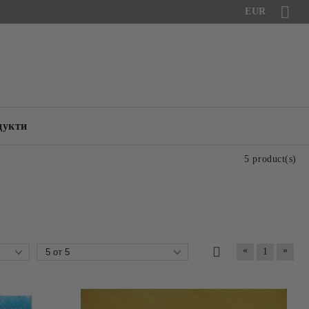
EUR
дукти
5 product(s)
«
»
1