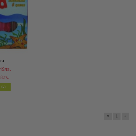
та
49лв.
78лв.
«
»
1