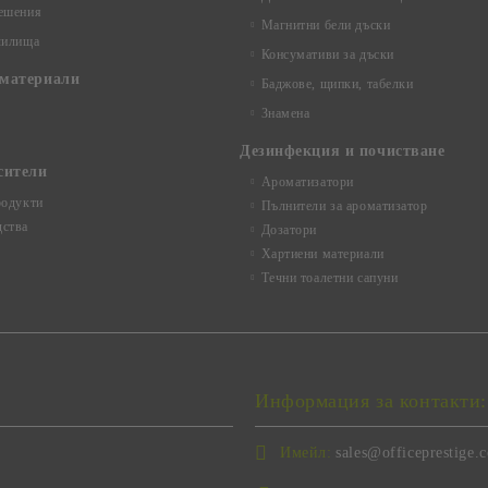
ешения
Магнитни бели дъски
чилища
Консумативи за дъски
материали
Баджове, щипки, табелки
Знамена
Дезинфекция и почистване
сители
Ароматизатори
родукти
Пълнители за ароматизатор
ства
Дозатори
Хартиени материали
Течни тоалетни сапуни
Информация за контакти:
Имейл:
sales@officeprestige.