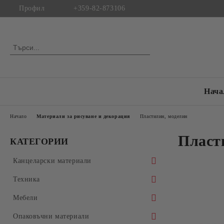
Профил
+359-82-873106
Нача
Начало
Материали за рисуване и декорация
Пластилин, моделин
Пласт
КАТЕГОРИИ
Канцеларски материали
Копирна хартия
Техника
Бяла копирна хартия
Хартиени продукти
Настолни и преносими компютри
Mебели
Цветна копирна хартия
Специализирана хартия
Настолни компютри
Пишещи, коригиращи и чертожни
Монитори
Мебели по поръчка
Опаковъчни материали