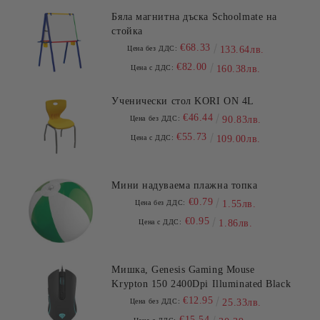
Бяла магнитна дъска Schoolmate на
стойка
€68.33
Цена без ДДС:
133.64лв.
€82.00
Цена с ДДС:
160.38лв.
Ученически стол KORI ON 4L
€46.44
Цена без ДДС:
90.83лв.
€55.73
Цена с ДДС:
109.00лв.
Мини надуваема плажна топка
€0.79
Цена без ДДС:
1.55лв.
€0.95
Цена с ДДС:
1.86лв.
Мишка, Genesis Gaming Mouse
Krypton 150 2400Dpi Illuminated Black
€12.95
Цена без ДДС:
25.33лв.
€15.54