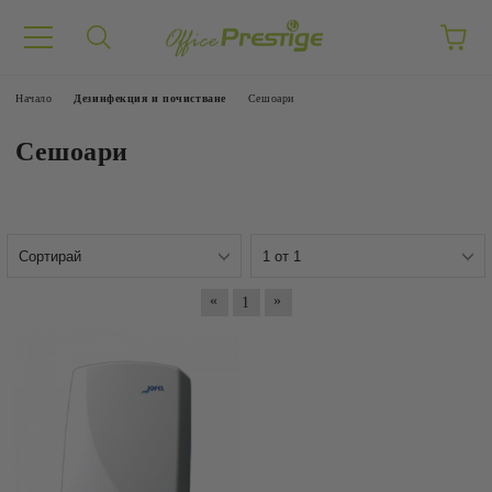
Начало
Дезинфекция и почистване
Сешоари
Сешоари
«
»
1