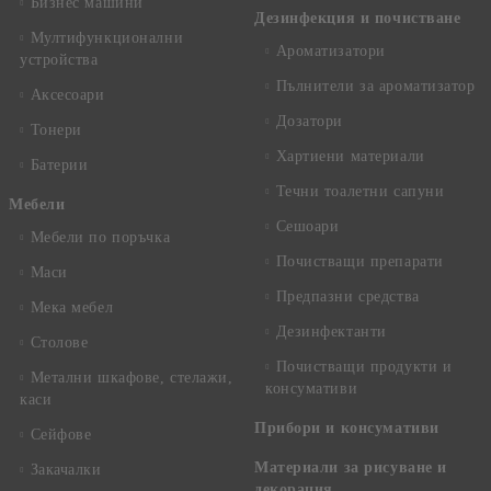
Бизнес машини
Дезинфекция и почистване
Мултифункционални
Ароматизатори
устройства
Пълнители за ароматизатор
Аксесоари
Дозатори
Тонери
Хартиени материали
Батерии
Течни тоалетни сапуни
Mебели
Сешоари
Мебели по поръчка
Почистващи препарати
Маси
Предпазни средства
Мека мебел
Дезинфектанти
Столове
Почистващи продукти и
Метални шкафове, стелажи,
консумативи
каси
Прибори и консумативи
Сейфове
Материали за рисуване и
Закачалки
декорация