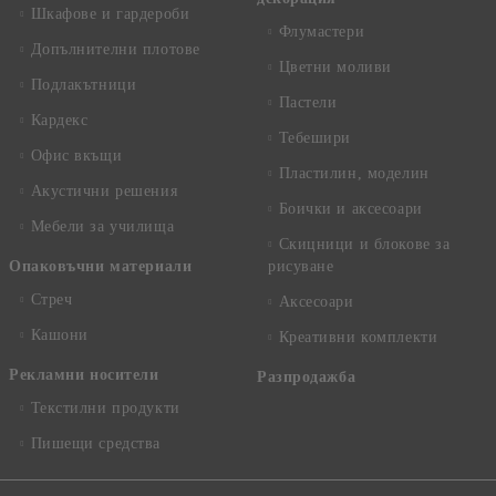
Шкафове и гардероби
Флумастери
Допълнителни плотове
Цветни моливи
Подлакътници
Пастели
Кардекс
Тебешири
Офис вкъщи
Пластилин, моделин
Акустични решения
Боички и аксесоари
Мебели за училища
Скицници и блокове за
Опаковъчни материали
рисуване
Стреч
Аксесоари
Кашони
Креативни комплекти
Рекламни носители
Разпродажба
Текстилни продукти
Пишещи средства