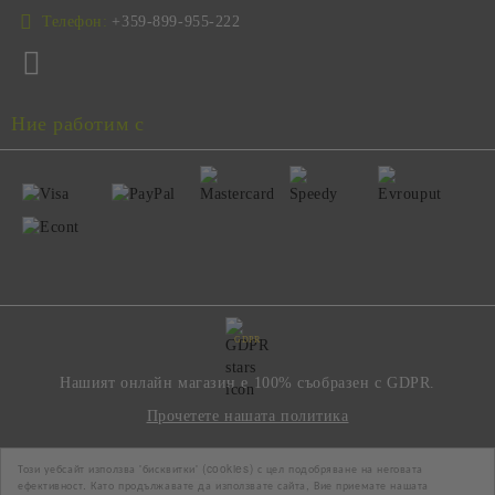
Телефон:
+359-899-955-222
Ние работим с
GDPR
Нашият онлайн магазин е 100% съобразен с GDPR.
Прочетете нашата политика
Този уебсайт използва 'бисквитки' (cookies) с цел подобряване на неговата
Моите лични данни
ефективност. Като продължавате да използвате сайта, Вие приемате нашата