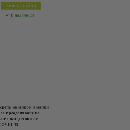
Виж детайли
✔ В наличност
крепа на микро и малки
за преодоляване на
те последствия от
COVID-19"