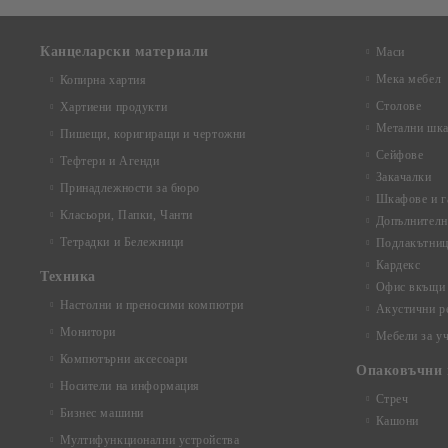
Канцеларски материали
Маси
Мека мебел
Копирна хартия
Столове
Хартиени продукти
Метални шка
Пишещи, коригиращи и чертожни
Сейфове
Тефтери и Агенди
Закачалки
Принадлежности за бюро
Шкафове и г
Класьори, Папки, Чанти
Допълнителн
Тетрадки и Бележници
Подлакътни
Кардекс
Техника
Офис вкъщи
Настолни и преносими компютри
Акустични р
Монитори
Мебели за у
Компютърни аксесоари
Опаковъчни 
Носители на информация
Стреч
Бизнес машини
Кашони
Мултифункционални устройства