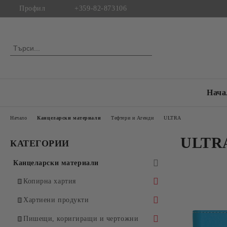
Профил
+359-82-873106
Нача
Начало
Канцеларски материали
Тефтери и Агенди
ULTRA
ULTR
КАТЕГОРИИ
Канцеларски материали
Копирна хартия
Бяла копирна хартия
Хартиени продукти
Цветна копирна хартия
Специализирана хартия
Пишещи, коригиращи и чертожни