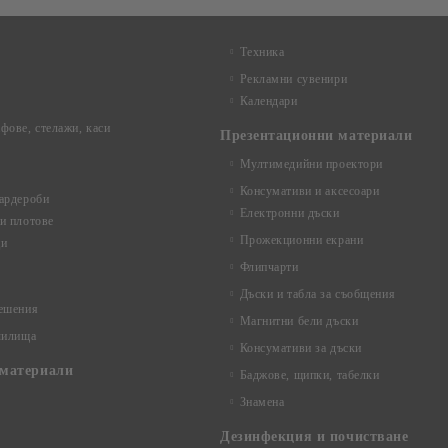
Техника
Рекламни сувенири
Календари
фове, стелажи, каси
Презентационни материали
Мултимедийни проектори
Консумативи и аксесоари
ардероби
Електронни дъски
и плотове
Прожекционни екрани
ци
Флипчарти
Дъски и табла за съобщения
ешения
Магнитни бели дъски
чилища
Консумативи за дъски
материали
Баджове, щипки, табелки
Знамена
Дезинфекция и почистване