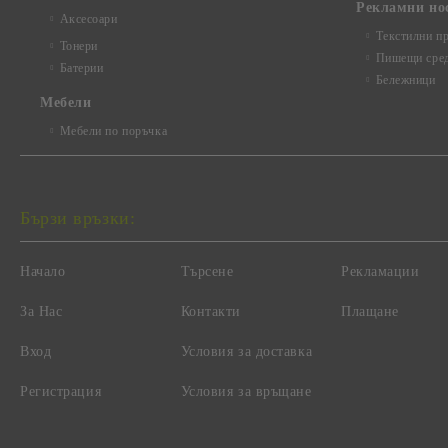
Рекламни но
Аксесоари
Текстилни п
Тонери
Пишещи сред
Батерии
Бележници
Mебели
Мебели по поръчка
Бързи връзки:
Начало
Търсене
Рекламации
За Нас
Контакти
Плащане
Вход
Условия за доставка
Регистрация
Условия за връщане