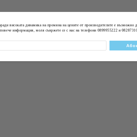
stige обзаведе
nter
оради високата динамика на
промяна на цените
от производителите е възможно д
а повече информация, моля съвржете се с нас на телефони
0899955222 и 0828731
за новини