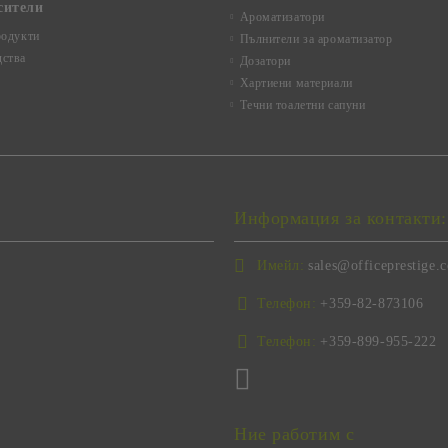
сители
Ароматизатори
родукти
Пълнители за ароматизатор
ства
Дозатори
Хартиени материали
Течни тоалетни сапуни
Информация за контакти:
Имейл:
sales@officeprestige.
Телефон:
+359-82-873106
Телефон:
+359-899-955-222
Ние работим с