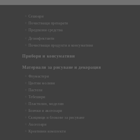
Сешоари
Почистващи препарати
Предпазни средства
Дезинфектанти
Почистващи продукти и консумативи
Прибори и консумативи
Материали за рисуване и декорация
Флумастери
Цветни моливи
Пастели
Тебешири
Пластилин, моделин
Боички и аксесоари
Скицници и блокове за рисуване
Аксесоари
Креативни комплекти