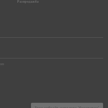
Разпродажба
com
Този уебсайт използва 'бисквитки'