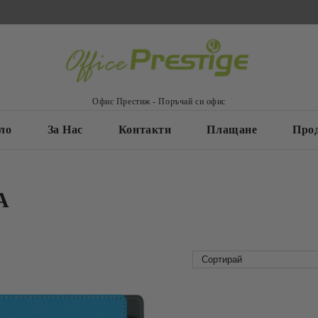
Офис Престиж - Поръчай си офис
ло
За Нас
Контакти
Плащане
Про
A