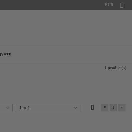
EUR
дукти
1 product(s)
«
»
1