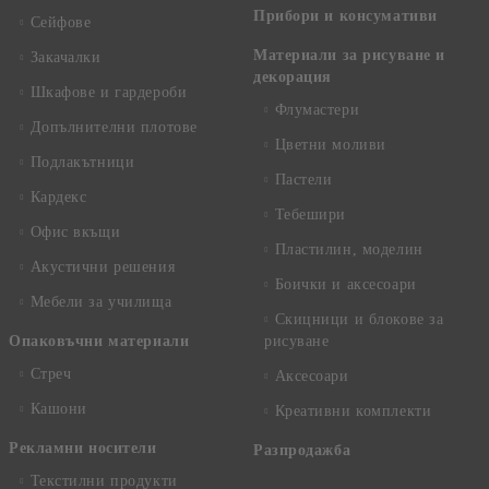
Прибори и консумативи
Сейфове
Материали за рисуване и
Закачалки
декорация
Шкафове и гардероби
Флумастери
Допълнителни плотове
Цветни моливи
Подлакътници
Пастели
Кардекс
Тебешири
Офис вкъщи
Пластилин, моделин
Акустични решения
Боички и аксесоари
Мебели за училища
Скицници и блокове за
Опаковъчни материали
рисуване
Стреч
Аксесоари
Кашони
Креативни комплекти
Рекламни носители
Разпродажба
Текстилни продукти