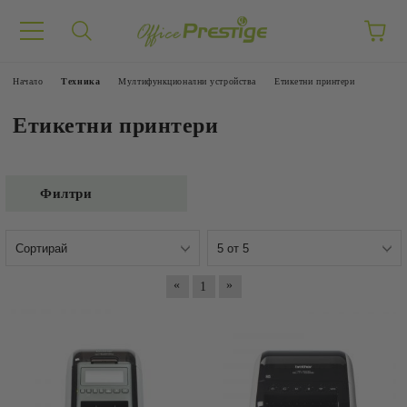
Начало
Техника
Мултифункционални устройства
Етикетни принтери
Етикетни принтери
Филтри
«
»
1