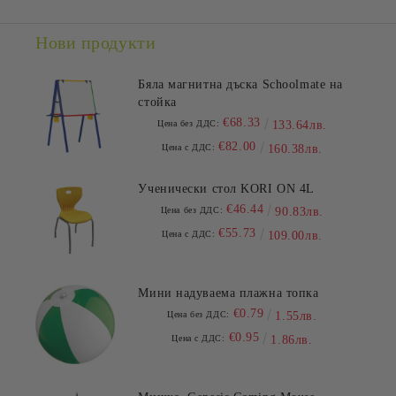
Нови продукти
Бяла магнитна дъска Schoolmate на
стойка
€68.33
Цена без ДДС:
133.64лв.
€82.00
Цена с ДДС:
160.38лв.
Ученически стол KORI ON 4L
€46.44
Цена без ДДС:
90.83лв.
€55.73
Цена с ДДС:
109.00лв.
Мини надуваема плажна топка
€0.79
Цена без ДДС:
1.55лв.
€0.95
Цена с ДДС:
1.86лв.