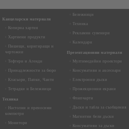
Бележници
Канцеларски материали
Техника
Копирна хартия
Рекламни сувенири
Хартиени продукти
Календари
Пишещи, коригиращи и
чертожни
Презентационни материали
Тефтери и Агенди
Мултимедийни проектори
Принадлежности за бюро
Консумативи и аксесоари
Класьори, Папки, Чанти
Електронни дъски
Тетрадки и Бележници
Прожекционни екрани
Флипчарти
Техника
Дъски и табла за съобщения
Настолни и преносими
компютри
Магнитни бели дъски
Монитори
Консумативи за дъски