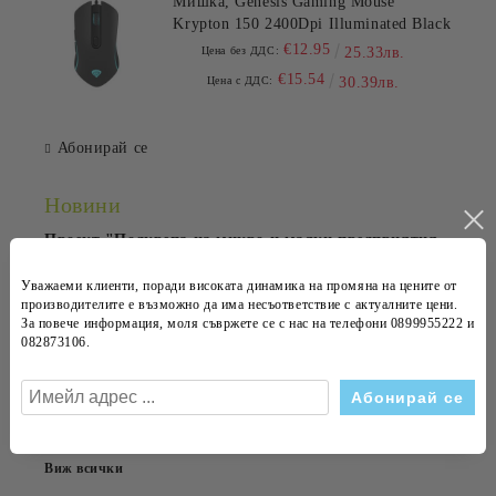
Мишка, Genesis Gaming Mouse
Krypton 150 2400Dpi Illuminated Black
€12.95
Цена без ДДС:
25.33лв.
€15.54
Цена с ДДС:
30.39лв.
Абонирай се
Новини
Проект "Подкрепа на микро и малки предприятия
за преодоляване на икономическите последствия
от пандемията COVID-19"
Уважаеми клиенти, поради високата динамика на
промяна на цените
от
производителите е възможно да има несъответствие с
актуалните цени
.
14 Сеп 2020
За повече информация, моля съвржете се с нас на телефони
0899955222 и
082873106
.
OfficePrestige обзаведе Kaneff Center
23 Апр 2015
Абонирай се за новини
Виж всички