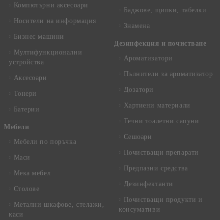
Компютърни аксесоари
Баджове, щипки, табелки
Носители на информация
Знамена
Бизнес машини
Дезинфекция и почистване
Мултифункционални
Ароматизатори
устройства
Пълнители за ароматизатор
Аксесоари
Дозатори
Тонери
Хартиени материали
Батерии
Течни тоалетни сапуни
Mебели
Сешоари
Мебели по поръчка
Почистващи препарати
Маси
Предпазни средства
Мека мебел
Дезинфектанти
Столове
Почистващи продукти и
Метални шкафове, стелажи,
консумативи
каси