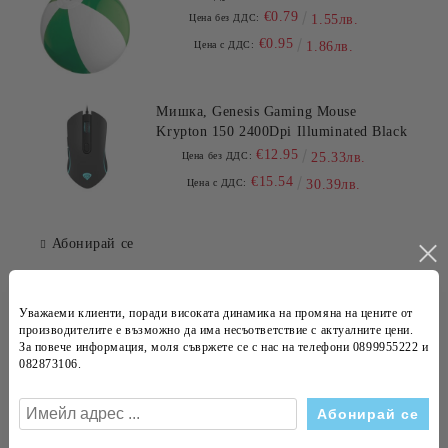
€0.79
Цена без ДДС:
1.55лв.
€0.95
Цена с ДДС:
1.86лв.
Мишка, Genesis Gaming Mouse
Krypton 150 2400Dpi Illuminated Black
€12.95
Цена без ДДС:
25.33лв.
€15.54
Цена с ДДС:
30.39лв.
Абонирай се
Новини
Уважаеми клиенти, поради високата динамика на
промяна на цените
от
Проект "Подкрепа на микро и малки предприятия
производителите е възможно да има несъответствие с
актуалните цени
.
за преодоляване на икономическите последствия
За повече информация, моля съвржете се с нас на телефони
0899955222 и
082873106
.
от пандемията COVID-19"
14 Сеп 2020
OfficePrestige обзаведе Kaneff Center