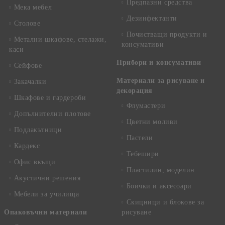
Предпазни средства
Мека мебел
Дезинфектанти
Столове
Почистващи продукти и
Метални шкафове, стелажи,
консумативи
каси
Прибори и консумативи
Сейфове
Материали за рисуване и
Закачалки
декорация
Шкафове и гардероби
Флумастери
Допълнителни плотове
Цветни моливи
Подлакътници
Пастели
Кардекс
Тебешири
Офис вкъщи
Пластилин, моделин
Акустични решения
Боички и аксесоари
Мебели за училища
Скицници и блокове за
Опаковъчни материали
рисуване