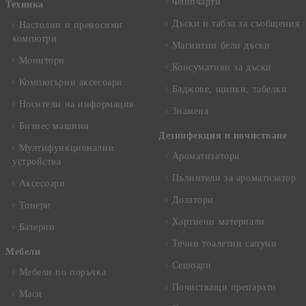
Флипчарти
Техника
Дъски и табла за съобщения
Настолни и преносими
компютри
Магнитни бели дъски
Монитори
Консумативи за дъски
Компютърни аксесоари
Баджове, щипки, табелки
Носители на информация
Знамена
Бизнес машини
Дезинфекция и почистване
Мултифункционални
Ароматизатори
устройства
Пълнители за ароматизатор
Аксесоари
Дозатори
Тонери
Хартиени материали
Батерии
Течни тоалетни сапуни
Mебели
Сешоари
Мебели по поръчка
Почистващи препарати
Маси