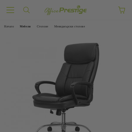
Начало
Mебели
Столове
Мениджърски столове