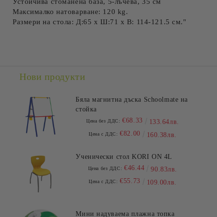
Устойчива стоманена база, 5-лъчева, 35 см
Максималко натоварване: 120 kg.
Размери на стола: Д:65 х Ш:71 х В: 114-121.5 см."
Нови продукти
Бяла магнитна дъска Schoolmate на
стойка
€68.33
Цена без ДДС:
133.64лв.
€82.00
Цена с ДДС:
160.38лв.
Ученически стол KORI ON 4L
€46.44
Цена без ДДС:
90.83лв.
€55.73
Цена с ДДС:
109.00лв.
Мини надуваема плажна топка