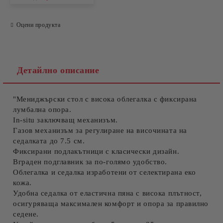
Оцени продукта
Съгласен съм с
Политиката за лични данни
Ние ще се свържем с вас в рамките на работния ден.
Детайлно описание
"Мениджърски стол с висока облегалка с фиксирана
лумбална опора.
In-situ заключващ механизъм.
Газов механизъм за регулиране на височината на
седалката до 7.5 см.
Фиксирани подлакътници с класически дизайн.
Вграден подглавник за по-голямо удобство.
Облегалка и седалка изработени от селектирана еко
кожа.
Удобна седалка от еластична пяна с висока плътност,
осигуряваща максимален комфорт и опора за правилно
седене.