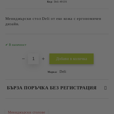
Код:
Deli-4913S
Мениджърски стол Deli от еко кожа с ергономичен
дизайн.
Добави в желани
✔ В наличност
Deli
Марка:
БЪРЗА ПОРЪЧКА БЕЗ РЕГИСТРАЦИЯ
САМО ПОПЪЛНЕТЕ 2 ПОЛЕТА
Мениджърски столове