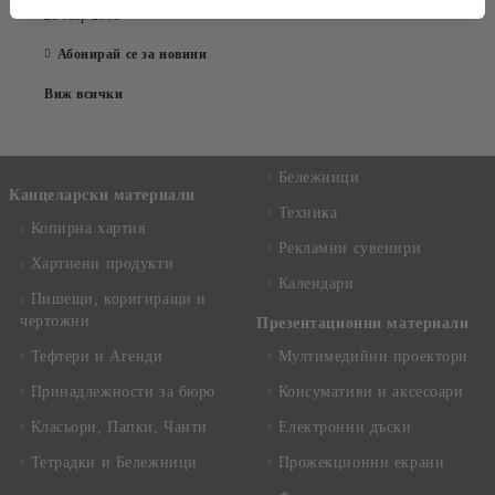
23 Апр 2015
Абонирай се за новини
Виж всички
Бележници
Канцеларски материали
Техника
Копирна хартия
Рекламни сувенири
Хартиени продукти
Календари
Пишещи, коригиращи и
чертожни
Презентационни материали
Тефтери и Агенди
Мултимедийни проектори
Принадлежности за бюро
Консумативи и аксесоари
Класьори, Папки, Чанти
Електронни дъски
Тетрадки и Бележници
Прожекционни екрани