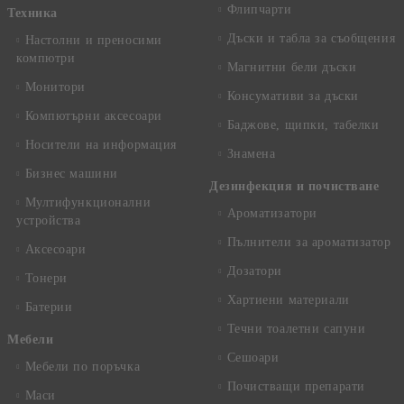
Флипчарти
Техника
Дъски и табла за съобщения
Настолни и преносими
компютри
Магнитни бели дъски
Монитори
Консумативи за дъски
Компютърни аксесоари
Баджове, щипки, табелки
Носители на информация
Знамена
Бизнес машини
Дезинфекция и почистване
Мултифункционални
Ароматизатори
устройства
Пълнители за ароматизатор
Аксесоари
Дозатори
Тонери
Хартиени материали
Батерии
Течни тоалетни сапуни
Mебели
Сешоари
Мебели по поръчка
Почистващи препарати
Маси