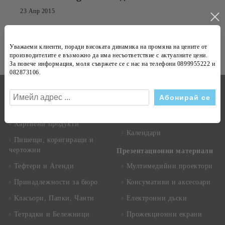
23 Апр 2015
Абонирай се за новини
Уважаеми клиенти, поради високата динамика на
Виж всички
промяна на цените
от
производителите е възможно да има несъответствие с
актуалните цени
.
За повече информация, моля съвржете се с нас на телефони
0899955222 и
082873106
.
Бележници
Канцеларски материали
Техника
Копирна хартия
Рекламни сувенири
Хартиени продукти
Календари
Пишещи, коригиращи и
чертожни
Презентационни материали
Тефтери и Агенди
Мултимедийни проектори
Принадлежности за бюро
Консумативи и аксесоари
Класьори, Папки, Чанти
Електронни дъски
Тетрадки и Бележници
Прожекционни екрани