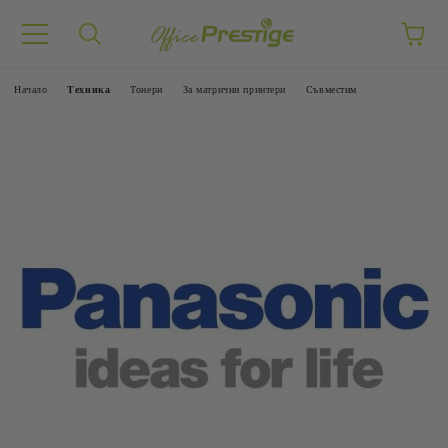
Начало
Техника
Тонери
За матрични принтери
Съвместим