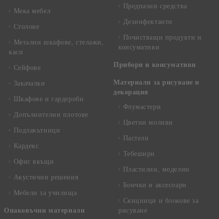
Предпазни средства
Мека мебел
Дезинфектанти
Столове
Почистващи продукти и
Метални шкафове, стелажи,
консумативи
каси
Прибори и консумативи
Сейфове
Материали за рисуване и
Закачалки
декорация
Шкафове и гардероби
Флумастери
Допълнителни плотове
Цветни моливи
Подлакътници
Пастели
Кардекс
Тебешири
Офис вкъщи
Пластилин, моделин
Акустични решения
Боички и аксесоари
Мебели за училища
Скицници и блокове за
Опаковъчни материали
рисуване