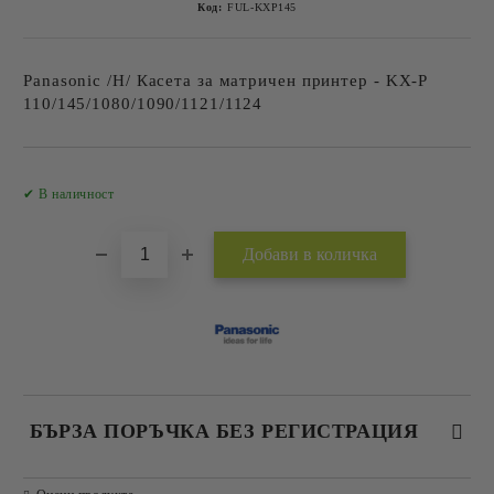
Код:
FUL-KXP145
Panasonic /Н/ Касета за матричен принтер - KX-P
110/145/1080/1090/1121/1124
Добави в желани
✔ В наличност
БЪРЗА ПОРЪЧКА БЕЗ РЕГИСТРАЦИЯ
САМО ПОПЪЛНЕТЕ 2 ПОЛЕТА