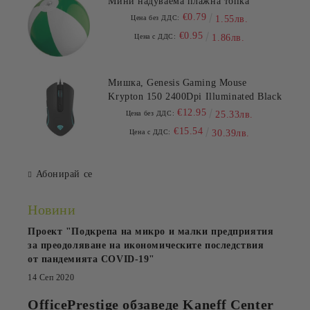
Мини надуваема плажна топка
€0.79
Цена без ДДС:
1.55лв.
€0.95
Цена с ДДС:
1.86лв.
Мишка, Genesis Gaming Mouse
Krypton 150 2400Dpi Illuminated Black
€12.95
Цена без ДДС:
25.33лв.
€15.54
Цена с ДДС:
30.39лв.
Абонирай се
Новини
Проект "Подкрепа на микро и малки предприятия
за преодоляване на икономическите последствия
от пандемията COVID-19"
14 Сеп 2020
OfficePrestige обзаведе Kaneff Center