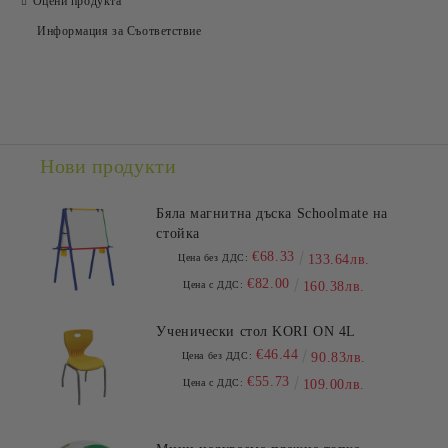
Оцени продукта
Информация за Съответствие
Съгласен съм с
Политиката за лични данни
Ние ще се свържем с вас в рамките на работния ден.
Нови продукти
Бяла магнитна дъска Schoolmate на
стойка
€68.33
Цена без ДДС:
133.64лв.
€82.00
Цена с ДДС:
160.38лв.
Ученически стол KORI ON 4L
€46.44
Цена без ДДС:
90.83лв.
€55.73
Цена с ДДС:
109.00лв.