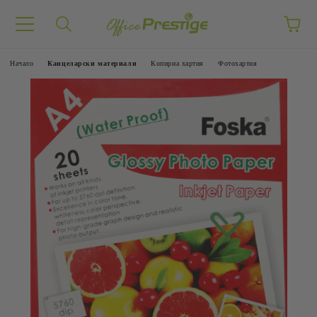
Начало
Канцеларски материали
Копирна хартия
Фотохартия