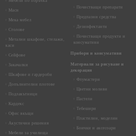
Мебели по поръчка
Почистващи препарати
Маси
Предпазни средства
Мека мебел
Дезинфектанти
Столове
Почистващи продукти и
Метални шкафове, стелажи,
консумативи
каси
Прибори и консумативи
Сейфове
Материали за рисуване и
Закачалки
декорация
Шкафове и гардероби
Флумастери
Допълнителни плотове
Цветни моливи
Подлакътници
Пастели
Кардекс
Тебешири
Офис вкъщи
Пластилин, моделин
Акустични решения
Боички и аксесоари
Мебели за училища