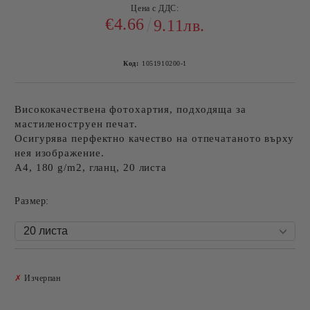
Цена с ДДС:
€4.66
9.11лв.
Код:
1051910200-1
Висококачествена фотохартия, подходяща за
мастиленоструен печат.
Осигурява перфектно качество на отпечатаното върху
нея изображение.
A4, 180 g/m2, гланц, 20 листа
Размер:
Добави в желани
✗
Изчерпан