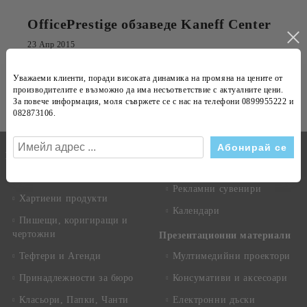
OfficePrestige обзаведе Kaneff Center
23 Апр 2015
Абонирай се за новини
Уважаеми клиенти, поради високата динамика на
промяна на цените
от
производителите е възможно да има несъответствие с
актуалните цени
.
Виж всички
За повече информация, моля съвржете се с нас на телефони
0899955222 и
082873106
.
Бележници
Канцеларски материали
Техника
Копирна хартия
Рекламни сувенири
Хартиени продукти
Календари
Пишещи, коригиращи и
чертожни
Презентационни материали
Тефтери и Агенди
Мултимедийни проектори
Принадлежности за бюро
Консумативи и аксесоари
Класьори, Папки, Чанти
Електронни дъски