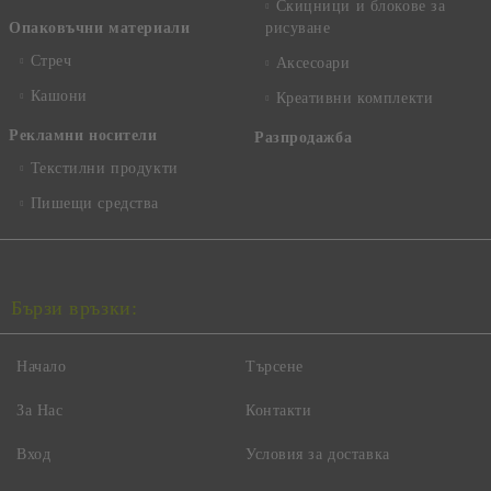
Скицници и блокове за
Опаковъчни материали
рисуване
Стреч
Аксесоари
Кашони
Креативни комплекти
Рекламни носители
Разпродажба
Текстилни продукти
Пишещи средства
Бързи връзки:
Начало
Търсене
За Нас
Контакти
Вход
Условия за доставка