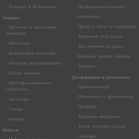
Тетрадки и Бележници
Прожекционни екрани
Флипчарти
Техника
Дъски и табла за съобщения
Настолни и преносими
компютри
Магнитни бели дъски
Монитори
Консумативи за дъски
Компютърни аксесоари
Баджове, щипки, табелки
Носители на информация
Знамена
Бизнес машини
Дезинфекция и почистване
Мултифункционални
Ароматизатори
устройства
Пълнители за ароматизатор
Аксесоари
Дозатори
Тонери
Хартиени материали
Батерии
Течни тоалетни сапуни
Mебели
Сешоари