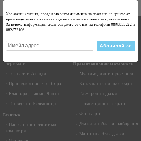
Уважаеми клиенти, поради високата динамика на
промяна на цените
от
производителите е възможно да има несъответствие с
актуалните цени
.
Бележници
За повече информация, моля съвржете се с нас на телефони
0899955222 и
Канцеларски материали
082873106
.
Техника
Копирна хартия
Рекламни сувенири
Хартиени продукти
Календари
Пишещи, коригиращи и
чертожни
Презентационни материали
Тефтери и Агенди
Мултимедийни проектори
Принадлежности за бюро
Консумативи и аксесоари
Класьори, Папки, Чанти
Електронни дъски
Тетрадки и Бележници
Прожекционни екрани
Флипчарти
Техника
Дъски и табла за съобщения
Настолни и преносими
компютри
Магнитни бели дъски
Монитори