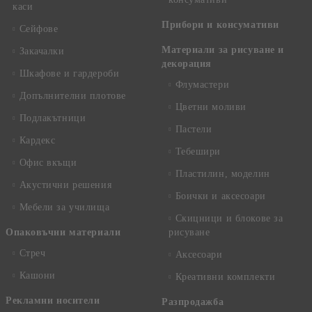
каси
Прибори и консумативи
Сейфове
Материали за рисуване и
Закачалки
декорация
Шкафове и гардероби
Флумастери
Допълнителни плотове
Цветни моливи
Подлакътници
Пастели
Кардекс
Тебешири
Офис вкъщи
Пластилин, моделин
Акустични решения
Боички и аксесоари
Мебели за училища
Скицници и блокове за
Опаковъчни материали
рисуване
Стреч
Аксесоари
Кашони
Креативни комплекти
Рекламни носители
Разпродажба