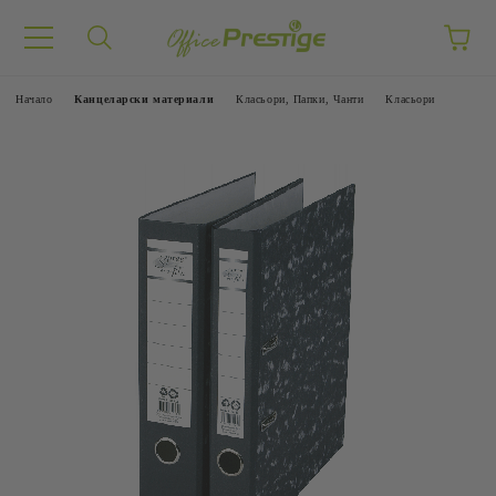
Начало
Канцеларски материали
Класьори, Папки, Чанти
Класьори