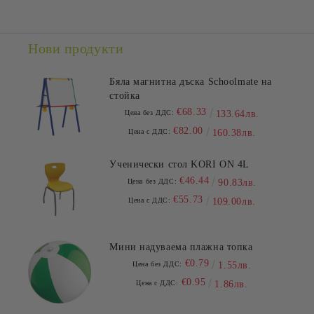
Съгласен съм с
Политиката за лични данни
Ние ще се свържем с вас в рамките на работния ден.
Нови продукти
Бяла магнитна дъска Schoolmate на
стойка
€68.33
Цена без ДДС:
133.64лв.
€82.00
Цена с ДДС:
160.38лв.
Ученически стол KORI ON 4L
€46.44
Цена без ДДС:
90.83лв.
€55.73
Цена с ДДС:
109.00лв.
Мини надуваема плажна топка
€0.79
Цена без ДДС:
1.55лв.
€0.95
Цена с ДДС:
1.86лв.