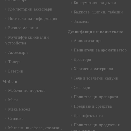
Консумативи за дъски
Компютърни аксесоари
Баджове, щипки, табелки
Носители на информация
Знамена
Бизнес машини
Дезинфекция и почистване
Мултифункционални
Ароматизатори
устройства
Пълнители за ароматизатор
Аксесоари
Дозатори
Тонери
Хартиени материали
Батерии
Течни тоалетни сапуни
Mебели
Сешоари
Мебели по поръчка
Почистващи препарати
Маси
Предпазни средства
Мека мебел
Дезинфектанти
Столове
Почистващи продукти и
Метални шкафове, стелажи,
консумативи