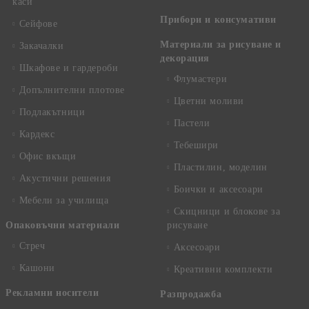
каси
Прибори и консумативи
Сейфове
Материали за рисуване и
Закачалки
декорация
Шкафове и гардероби
Флумастери
Допълнителни плотове
Цветни моливи
Подлакътници
Пастели
Кардекс
Тебешири
Офис вкъщи
Пластилин, моделин
Акустични решения
Боички и аксесоари
Мебели за училища
Скицници и блокове за
Опаковъчни материали
рисуване
Стреч
Аксесоари
Кашони
Креативни комплекти
Рекламни носители
Разпродажба