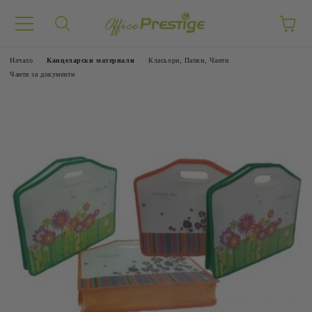
Начало
Канцеларски материали
Класьори, Папки, Чанти
Чанти за документи