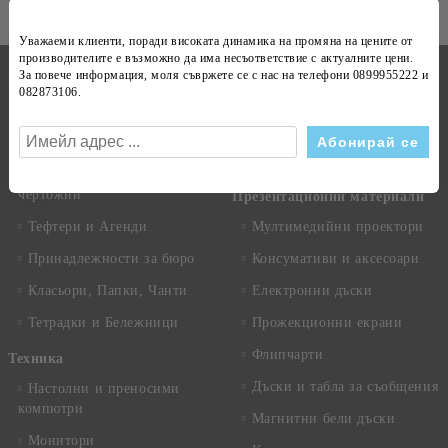
Уважаеми клиенти, поради високата динамика на
промяна на цените
от
производителите е възможно да има несъответствие с
актуалните цени
.
Бележници
За повече информация, моля съвржете се с нас на телефони
0899955222 и
Канцеларски материали
082873106
.
Техника
Копирна хартия
Рекламни сувенири
Хартиени продукти
Календари
Пишещи, коригиращи и
чертожни
Презентационни материали
Тефтери и Агенди
Мултимедийни проектори
Принадлежности за бюро
Консумативи и аксесоари
Класьори, Папки, Чанти
Електронни дъски
Тетрадки и Бележници
Прожекционни екрани
Флипчарти
Техника
Дъски и табла за съобщения
Настолни и преносими
компютри
Магнитни бели дъски
Монитори