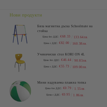
Ние ще се свържем с вас в рамките на работния ден.
Нови продукти
Бяла магнитна дъска Schoolmate на
стойка
€68.33
Цена без ДДС:
133.64лв.
€82.00
Цена с ДДС:
160.38лв.
Ученически стол KORI ON 4L
€46.44
Цена без ДДС:
90.83лв.
€55.73
Цена с ДДС:
109.00лв.
Мини надуваема плажна топка
€0.79
Цена без ДДС:
1.55лв.
€0.95
Цена с ДДС:
1.86лв.