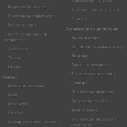
Консумативи за дъски
Компютърни аксесоари
Баджове, щипки, табелки
Носители на информация
Знамена
Бизнес машини
Дезинфекция и почистване
Мултифункционални
Ароматизатори
устройства
Пълнители за ароматизатор
Аксесоари
Дозатори
Тонери
Хартиени материали
Батерии
Течни тоалетни сапуни
Mебели
Сешоари
Мебели по поръчка
Почистващи препарати
Маси
Предпазни средства
Мека мебел
Дезинфектанти
Столове
Почистващи продукти и
Метални шкафове, стелажи,
консумативи