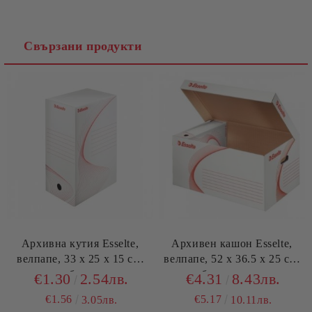
Съгласен съм с
Политиката за лични данни
Свързани продукти
Ние ще се свържем с вас в рамките на работния ден.
Архивна кутия Esselte,
Архивен кашон Esselte,
велпапе, 33 х 25 х 15 см,
велпапе, 52 х 36.5 х 25 см,
бяла
бял, с капак
€1.30
2.54лв.
€4.31
8.43лв.
€1.56
€5.17
3.05лв.
10.11лв.