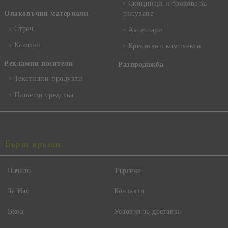
Скицници и блокове за
Опаковъчни материали
рисуване
Стреч
Аксесоари
Кашони
Креативни комплекти
Рекламни носители
Разпродажба
Текстилни продукти
Пишещи средства
Бързи връзки:
Начало
Търсене
За Нас
Контакти
Вход
Условия за доставка