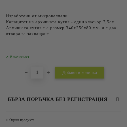
Изработени от микровелпапе
Капацитет на архивната кутия - един класьор 7,5см.
Архивната кутия е с размер 340х250х80 мм. и с два
отвора за захващане
Добави в желани
✔ В наличност
БЪРЗА ПОРЪЧКА БЕЗ РЕГИСТРАЦИЯ
САМО ПОПЪЛНЕТЕ 2 ПОЛЕТА
Оцени продукта