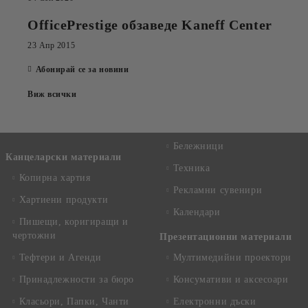
OfficePrestige обзаведе Kaneff Center
23 Апр 2015
Абонирай се за новини
Виж всички
Бележници
Канцеларски материали
Техника
Копирна хартия
Рекламни сувенири
Хартиени продукти
Календари
Пишещи, коригиращи и
чертожни
Презентационни материали
Тефтери и Агенди
Мултимедийни проектори
Принадлежности за бюро
Консумативи и аксесоари
Класьори, Папки, Чанти
Електронни дъски