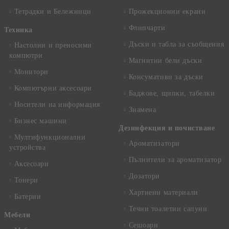
Тетрадки и Бележници
Прожекционни екрани
Флипчарти
Техника
Дъски и табла за съобщения
Настолни и преносими
компютри
Магнитни бели дъски
Монитори
Консумативи за дъски
Компютърни аксесоари
Баджове, щипки, табелки
Носители на информация
Знамена
Бизнес машини
Дезинфекция и почистване
Мултифункционални
Ароматизатори
устройства
Пълнители за ароматизатор
Аксесоари
Дозатори
Тонери
Хартиени материали
Батерии
Течни тоалетни сапуни
Mебели
Сешоари