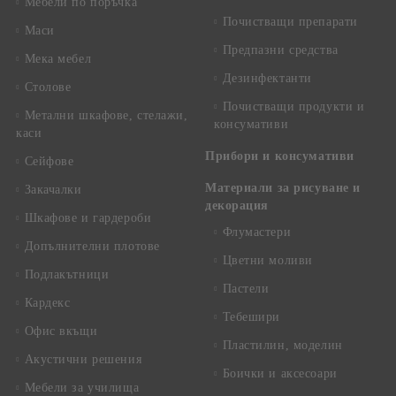
Мебели по поръчка
Почистващи препарати
Маси
Предпазни средства
Мека мебел
Дезинфектанти
Столове
Почистващи продукти и
Метални шкафове, стелажи,
консумативи
каси
Прибори и консумативи
Сейфове
Материали за рисуване и
Закачалки
декорация
Шкафове и гардероби
Флумастери
Допълнителни плотове
Цветни моливи
Подлакътници
Пастели
Кардекс
Тебешири
Офис вкъщи
Пластилин, моделин
Акустични решения
Боички и аксесоари
Мебели за училища