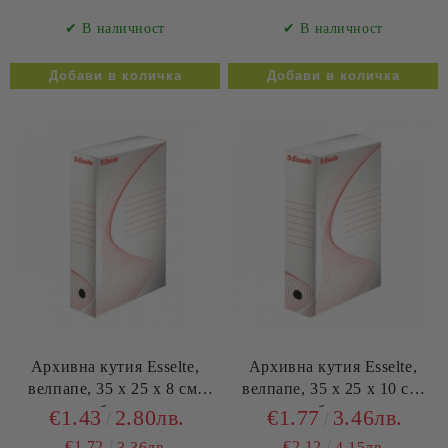
✔ В наличност
✔ В наличност
Архивна кутия Esselte,
Архивна кутия Esselte,
велпапе, 35 х 25 х 8 см,
велпапе, 35 х 25 х 10 см,
бяла
бяла
€1.43
2.80лв.
€1.77
3.46лв.
€1.72
€2.12
3.36лв.
4.15лв.