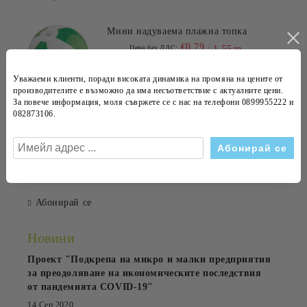
Мини надуваема плажна топка
€0.79
Цена без ДДС:
1.55лв.
€0.95
Цена с ДДС:
1.86лв.
Уважаеми клиенти, поради високата динамика на
промяна на цените
от
производителите е възможно да има несъответствие с
актуалните цени
.
За повече информация, моля съвржете се с нас на телефони
0899955222 и
Мишка, Genesis Gaming Mouse
082873106
.
Krypton 150 2400Dpi Illuminated Black
€12.95
Цена без ДДС:
25.33лв.
€15.54
Цена с ДДС:
30.39лв.
Абонирай се
Новини
Проект "Подкрепа на микро и малки предприятия
за преодоляване на икономическите последствия
от пандемията COVID-19"
14 Сеп 2020