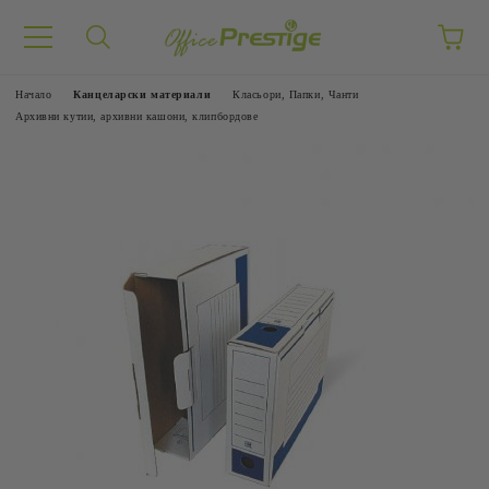
Начало
Канцеларски материали
Класьори, Папки, Чанти
Архивни кутии, архивни кашони, клипбордове