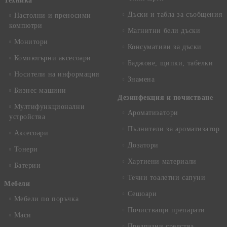
Техника
Дъски и табла за съобщения
Настолни и преносими
компютри
Магнитни бели дъски
Монитори
Консумативи за дъски
Компютърни аксесоари
Баджове, щипки, табелки
Носители на информация
Знамена
Бизнес машини
Дезинфекция и почистване
Мултифункционални
Ароматизатори
устройства
Пълнители за ароматизатор
Аксесоари
Дозатори
Тонери
Хартиени материали
Батерии
Течни тоалетни сапуни
Mебели
Сешоари
Мебели по поръчка
Почистващи препарати
Маси
Предпазни средства