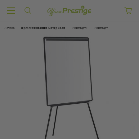
Начало
Презентационни материали
Флипчарти
Флипчарт