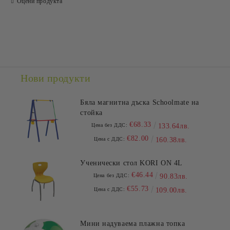
Оцени продукта
Съгласен съм с
Политиката за лични данни
Ние ще се свържем с вас в рамките на работния ден.
Нови продукти
Бяла магнитна дъска Schoolmate на
стойка
€68.33
Цена без ДДС:
133.64лв.
€82.00
Цена с ДДС:
160.38лв.
Ученически стол KORI ON 4L
€46.44
Цена без ДДС:
90.83лв.
€55.73
Цена с ДДС:
109.00лв.
Мини надуваема плажна топка