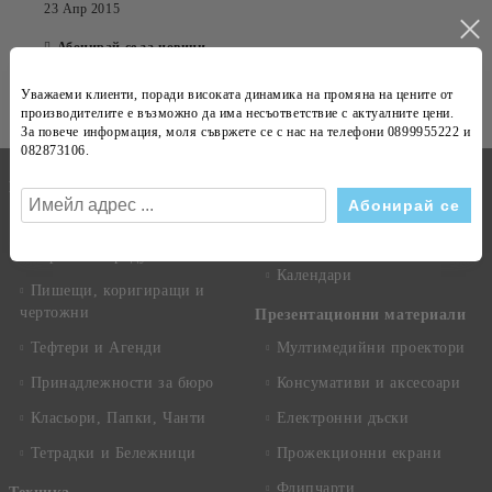
23 Апр 2015
Абонирай се за новини
Виж всички
Уважаеми клиенти, поради високата динамика на
промяна на цените
от
производителите е възможно да има несъответствие с
актуалните цени
.
За повече информация, моля съвржете се с нас на телефони
0899955222 и
082873106
.
Бележници
Канцеларски материали
Техника
Копирна хартия
Рекламни сувенири
Хартиени продукти
Календари
Пишещи, коригиращи и
чертожни
Презентационни материали
Тефтери и Агенди
Мултимедийни проектори
Принадлежности за бюро
Консумативи и аксесоари
Класьори, Папки, Чанти
Електронни дъски
Тетрадки и Бележници
Прожекционни екрани
Флипчарти