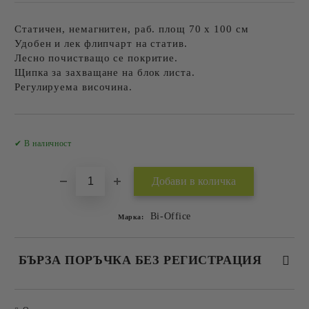
Статичен, немагнитен, раб. площ 70 х 100 см
Удобен и лек флипчарт на статив.
Лесно почистващо се покритие.
Щипка за захващане на блок листа.
Регулируема височина.
Добави в желани
✔ В наличност
Bi-Office
Марка:
БЪРЗА ПОРЪЧКА БЕЗ РЕГИСТРАЦИЯ
САМО ПОПЪЛНЕТЕ 2 ПОЛЕТА