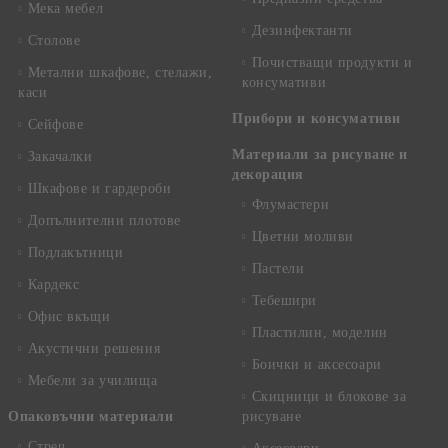
Мека мебел
Дезинфектанти
Столове
Почистващи продукти и
Метални шкафове, стелажи,
консумативи
каси
Прибори и консумативи
Сейфове
Материали за рисуване и
Закачалки
декорация
Шкафове и гардероби
Флумастери
Допълнителни плотове
Цветни моливи
Подлакътници
Пастели
Кардекс
Тебешири
Офис вкъщи
Пластилин, моделин
Акустични решения
Боички и аксесоари
Мебели за училища
Скицници и блокове за
Опаковъчни материали
рисуване
Стреч