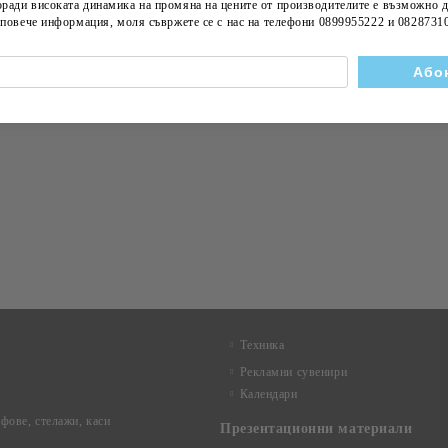
оради високата динамика на
промяна на цените
от производителите е възможно д
а повече информация, моля съвржете се с нас на телефони
0899955222 и 0828731
Техника
Рекламни сувенири
Календари
фове, стелажи, каси
Презентационни материали