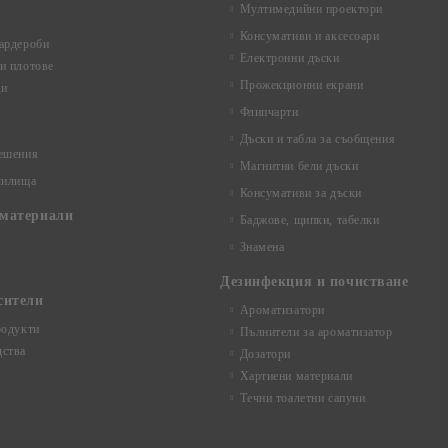
Мултимедийни проектори
Консумативи и аксесоари
ардероби
Електронни дъски
и плотове
Прожекционни екрани
ци
Флипчарти
Дъски и табла за съобщения
ешения
Магнитни бели дъски
чилища
Консумативи за дъски
материали
Баджове, щипки, табелки
Знамена
Дезинфекция и почистване
сители
Ароматизатори
родукти
Пълнители за ароматизатор
ства
Дозатори
Хартиени материали
Течни тоалетни сапуни