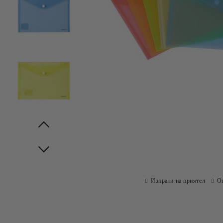
Prev
Next
Изпрати на приятел
О