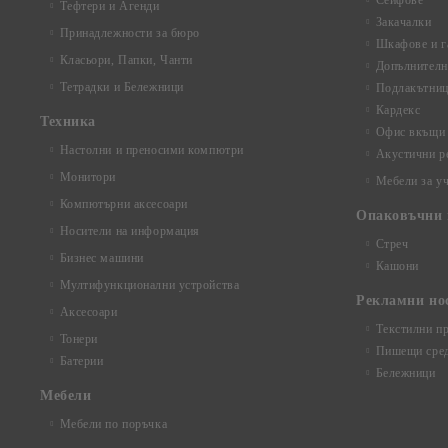
Сейфове
Тефтери и Агенди
Закачалки
Принадлежности за бюро
Шкафове и г
Класьори, Папки, Чанти
Допълнителн
Тетрадки и Бележници
Подлакътни
Кардекс
Техника
Офис вкъщи
Настолни и преносими компютри
Акустични р
Монитори
Мебели за у
Компютърни аксесоари
Опаковъчни 
Носители на информация
Стреч
Бизнес машини
Кашони
Мултифункционални устройства
Рекламни но
Аксесоари
Текстилни п
Тонери
Пишещи сред
Батерии
Бележници
Mебели
Мебели по поръчка