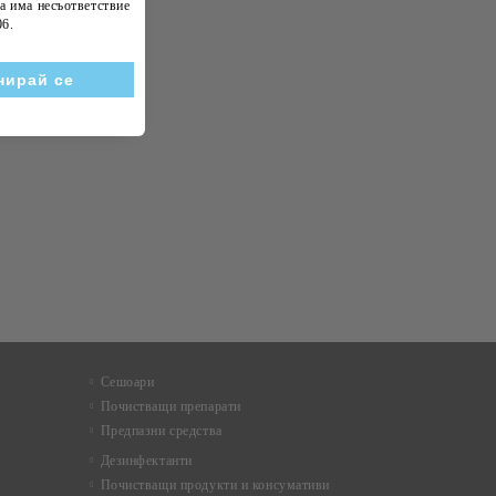
а има несъответствие
06
.
Сешоари
Почистващи препарати
Предпазни средства
Дезинфектанти
Почистващи продукти и консумативи