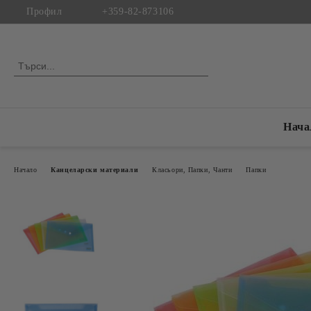
Профил
+359-82-873106
Нача
Начало
Канцеларски материали
Класьори, Папки, Чанти
Папки