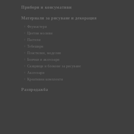
Прибори и консумативи
Материали за рисуване и декорация
Флумастери
Цветни моливи
Пастели
Тебешири
Пластилин, моделин
Боички и аксесоари
Скицници и блокове за рисуване
Аксесоари
Креативни комплекти
Разпродажба