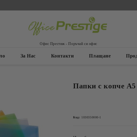
Офис Престиж - Поръчай си офис
ло
За Нас
Контакти
Плащане
Про
Папки с копче А5
Код:
1030350000-1