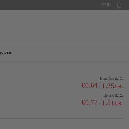
EUR
дукти
Цена без ДДС:
€0.64
1.25лв.
Цена с ДДС:
€0.77
1.51лв.