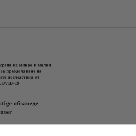
Съгласен съм с
Политика
Ние ще се свържем с вас в рамки
крепа на микро и малки
за преодоляване на
те последствия от
COVID-19"
stige обзаведе
nter
за новини