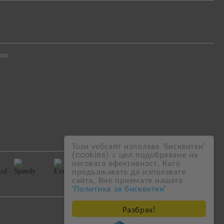
com
Този уебсайт използва 'бисквитки'
(cookies) с цел подобряване на
неговата ефективност. Като
продължавате да използвате
сайта, Вие приемате нашата
'Политика за бисквитки'
Разбрах!
Моите лични данни