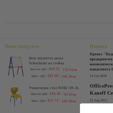
Нови продукти
Новини
Проект "Под
Бяла магнитна дъска
предприятия 
Schoolmate на стойка
икономически
€68.33
пандемията 
Цена без ДДС:
133.64лв.
€82.00
14 Сеп 2020
Цена с ДДС:
160.38лв.
OfficePre
Ученически стол KORI ON 4L
Kaneff Ce
€46.44
Цена без ДДС:
90.83лв.
€55.73
23 Апр 2015
Цена с ДДС:
109.00лв.
Абонирай се 