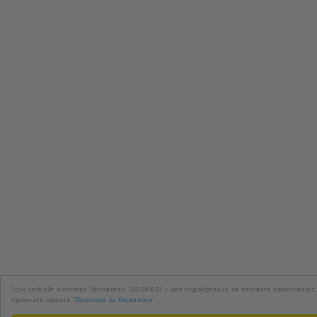
Този уебсайт използва 'бисквитки' (cookies) с цел подобряване на неговата ефективност
приемате нашата
'Политика за бисквитки'