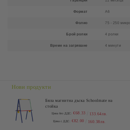
Гаранция
12 месеца
Формат
А6
Фолио
75 - 250 микр
Брой ролки
4 ролки
Време на загряване
4 минути
Нови продукти
Бяла магнитна дъска Schoolmate на
стойка
€68.33
Цена без ДДС:
133.64лв.
€82.00
Цена с ДДС:
160.38лв.