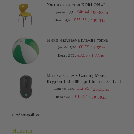
Ученически стол KORI ON 4L
€46.44
Цена без ДДС:
90.83лв.
€55.73
Цена с ДДС:
109.00лв.
Мини надуваема плажна топка
€0.79
Цена без ДДС:
1.55лв.
€0.95
Цена с ДДС:
1.86лв.
Мишка, Genesis Gaming Mouse
Krypton 150 2400Dpi Illuminated Black
€12.95
Цена без ДДС:
25.33лв.
€15.54
Цена с ДДС:
30.39лв.
Абонирай се
Новини