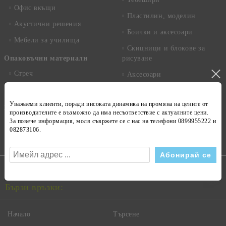
Офис вкъщи
Пластилин, моделин
Акустични решения
Боички и аксесоари
Мебели за училища
Скицници и блокове за
Опаковъчни материали
рисуване
Стреч
Аксесоари
Кашони
Креативни комплекти
Уважаеми клиенти, поради високата динамика на
промяна на цените
от
Рекламни носители
Разпродажба
производителите е възможно да има несъответствие с
актуалните цени
.
За повече информация, моля съвржете се с нас на телефони
0899955222 и
Текстилни продукти
082873106
.
Пишещи средства
Бързи връзки:
Начало
Търсене