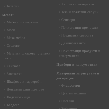
Хартиени материали
Батерии
Течни тоалетни сапуни
Mебели
Сешоари
Мебели по поръчка
Почистващи препарати
Маси
Предпазни средства
Мека мебел
Дезинфектанти
Столове
Почистващи продукти и
Метални шкафове, стелажи,
консумативи
каси
Прибори и консумативи
Сейфове
Материали за рисуване и
Закачалки
декорация
Шкафове и гардероби
Флумастери
Допълнителни плотове
Цветни моливи
Подлакътници
Пастели
Кардекс
Тебешири