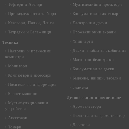
Тефтери и Агенди
Мултимедийни проектори
Принадлежности за бюро
Консумативи и аксесоари
Класьори, Папки, Чанти
Електронни дъски
Тетрадки и Бележници
Прожекционни екрани
Флипчарти
Техника
Дъски и табла за съобщения
Настолни и преносими
компютри
Магнитни бели дъски
Монитори
Консумативи за дъски
Компютърни аксесоари
Баджове, щипки, табелки
Носители на информация
Знамена
Бизнес машини
Дезинфекция и почистване
Мултифункционални
Ароматизатори
устройства
Пълнители за ароматизатор
Аксесоари
Дозатори
Тонери