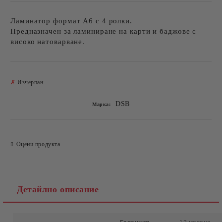
Ламинатор формат А6 с 4 ролки.
Предназначен за ламиниране на карти и баджове с
високо натоварване.
Добави в желани
✗
Изчерпан
DSB
Марка:
Оцени продукта
Детайлно описание