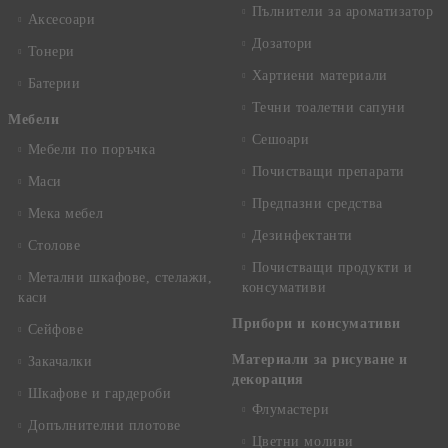
Пълнители за ароматизатор
Аксесоари
Дозатори
Тонери
Хартиени материали
Батерии
Течни тоалетни сапуни
Mебели
Сешоари
Мебели по поръчка
Почистващи препарати
Маси
Предпазни средства
Мека мебел
Дезинфектанти
Столове
Почистващи продукти и
Метални шкафове, стелажи,
консумативи
каси
Прибори и консумативи
Сейфове
Материали за рисуване и
Закачалки
декорация
Шкафове и гардероби
Флумастери
Допълнителни плотове
Цветни моливи