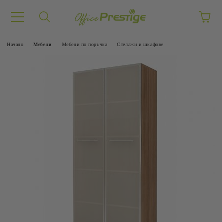
Начало
Mебели
Мебели по поръчка
Стелажи и шкафове