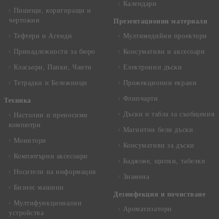
Календари
Пишещи, коригиращи и
чертожни
Презентационни материали
Тефтери и Агенди
Мултимедийни проектори
Принадлежности за бюро
Консумативи и аксесоари
Класьори, Папки, Чанти
Електронни дъски
Тетрадки и Бележници
Прожекционни екрани
Флипчарти
Техника
Дъски и табла за съобщения
Настолни и преносими
компютри
Магнитни бели дъски
Монитори
Консумативи за дъски
Компютърни аксесоари
Баджове, щипки, табелки
Носители на информация
Знамена
Бизнес машини
Дезинфекция и почистване
Мултифункционални
Ароматизатори
устройства