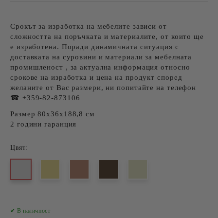
Срокът за изработка на мебелите зависи от
сложността на поръчката и материалите, от които ще
е изработена. Поради динамичната ситуация с
доставката на суровини и материали за мебелната
промишленост , за актуална информация относно
срокове на изработка и цена на продукт според
желаните от Вас размери, ни попитайте на телефон
☎ +359-82-873106
Размер 80х36х188,8 см
2 години гаранция
Цвят:
Добави в желани
✔ В наличност