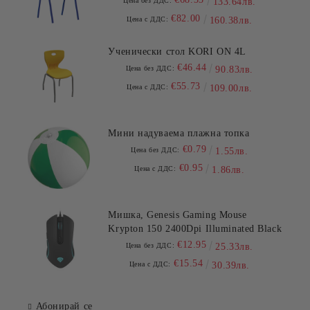
Цена без ДДС:
133.64лв.
€82.00
Цена с ДДС:
160.38лв.
Ученически стол KORI ON 4L
€46.44
Цена без ДДС:
90.83лв.
€55.73
Цена с ДДС:
109.00лв.
Мини надуваема плажна топка
€0.79
Цена без ДДС:
1.55лв.
€0.95
Цена с ДДС:
1.86лв.
Мишка, Genesis Gaming Mouse
Krypton 150 2400Dpi Illuminated Black
€12.95
Цена без ДДС:
25.33лв.
€15.54
Цена с ДДС:
30.39лв.
Абонирай се