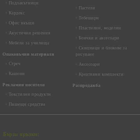
Подлакътници
Пастели
Кардекс
Тебешири
Офис вкъщи
Пластилин, моделин
Акустични решения
Боички и аксесоари
Мебели за училища
Скицници и блокове за
Опаковъчни материали
рисуване
Стреч
Аксесоари
Кашони
Креативни комплекти
Рекламни носители
Разпродажба
Текстилни продукти
Пишещи средства
Бързи връзки: