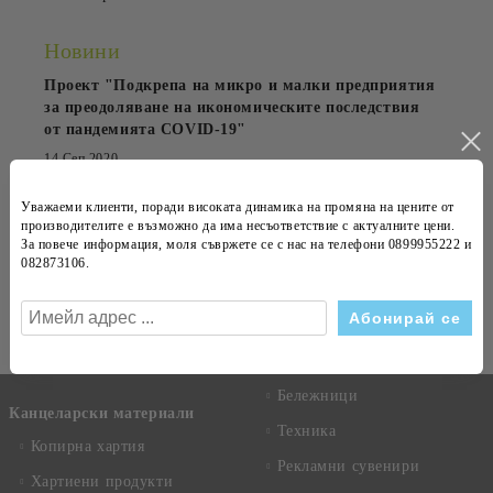
Новини
Проект "Подкрепа на микро и малки предприятия
за преодоляване на икономическите последствия
от пандемията COVID-19"
14 Сеп 2020
OfficePrestige обзаведе Kaneff Center
Уважаеми клиенти, поради високата динамика на
промяна на цените
от
производителите е възможно да има несъответствие с
актуалните цени
.
23 Апр 2015
За повече информация, моля съвржете се с нас на телефони
0899955222 и
082873106
.
Абонирай се за новини
Виж всички
Бележници
Канцеларски материали
Техника
Копирна хартия
Рекламни сувенири
Хартиени продукти