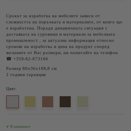
Срокът за изработка на мебелите зависи от
сложността на поръчката и материалите, от които ще
е изработена. Поради динамичната ситуация с
доставката на суровини и материали за мебелната
промишленост , за актуална информация относно
срокове на изработка и цена на продукт според
желаните от Вас размери, ни попитайте на телефон
☎ +359-82-873106
Размер 80х36х188,8 см
2 години гаранция
Цвят:
Добави в желани
✔ В наличност