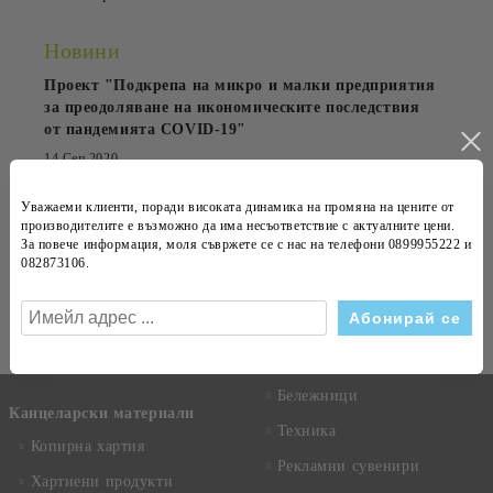
Новини
Проект "Подкрепа на микро и малки предприятия
за преодоляване на икономическите последствия
от пандемията COVID-19"
14 Сеп 2020
OfficePrestige обзаведе Kaneff Center
Уважаеми клиенти, поради високата динамика на
промяна на цените
от
производителите е възможно да има несъответствие с
актуалните цени
.
23 Апр 2015
За повече информация, моля съвржете се с нас на телефони
0899955222 и
082873106
.
Абонирай се за новини
Виж всички
Бележници
Канцеларски материали
Техника
Копирна хартия
Рекламни сувенири
Хартиени продукти