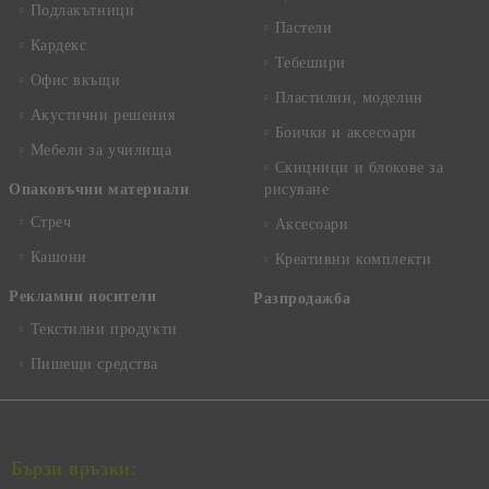
Подлакътници
Пастели
Кардекс
Тебешири
Офис вкъщи
Пластилин, моделин
Акустични решения
Боички и аксесоари
Мебели за училища
Скицници и блокове за
Опаковъчни материали
рисуване
Стреч
Аксесоари
Кашони
Креативни комплекти
Рекламни носители
Разпродажба
Текстилни продукти
Пишещи средства
Бързи връзки: