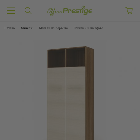
Начало
Mебели
Мебели по поръчка
Стелажи и шкафове