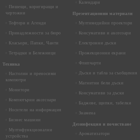
Календари
Пишещи, коригиращи и
чертожни
Презентационни материали
Тефтери и Агенди
Мултимедийни проектори
Принадлежности за бюро
Консумативи и аксесоари
Класьори, Папки, Чанти
Електронни дъски
Тетрадки и Бележници
Прожекционни екрани
Флипчарти
Техника
Дъски и табла за съобщения
Настолни и преносими
компютри
Магнитни бели дъски
Монитори
Консумативи за дъски
Компютърни аксесоари
Баджове, щипки, табелки
Носители на информация
Знамена
Бизнес машини
Дезинфекция и почистване
Мултифункционални
Ароматизатори
устройства