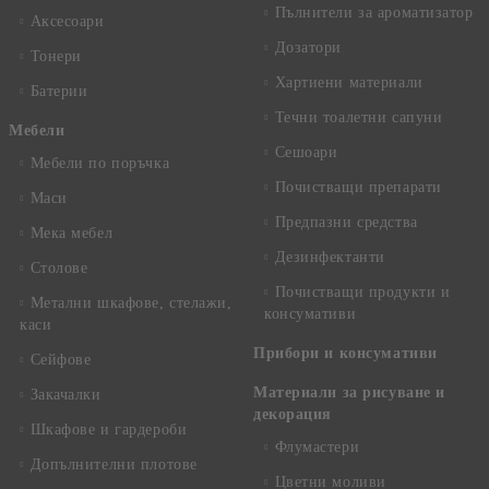
Пълнители за ароматизатор
Аксесоари
Дозатори
Тонери
Хартиени материали
Батерии
Течни тоалетни сапуни
Mебели
Сешоари
Мебели по поръчка
Почистващи препарати
Маси
Предпазни средства
Мека мебел
Дезинфектанти
Столове
Почистващи продукти и
Метални шкафове, стелажи,
консумативи
каси
Прибори и консумативи
Сейфове
Материали за рисуване и
Закачалки
декорация
Шкафове и гардероби
Флумастери
Допълнителни плотове
Цветни моливи