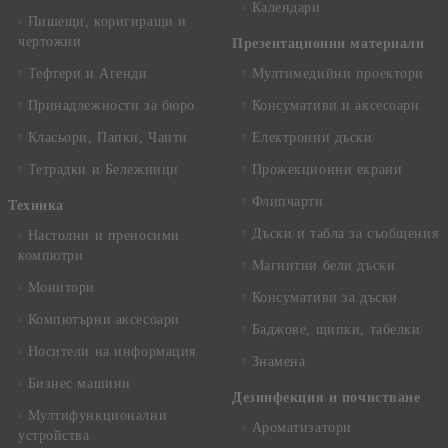
Календари
Пишещи, коригиращи и
чертожни
Презентационни материали
Тефтери и Агенди
Мултимедийни проектори
Принадлежности за бюро
Консумативи и аксесоари
Класьори, Папки, Чанти
Електронни дъски
Тетрадки и Бележници
Прожекционни екрани
Флипчарти
Техника
Дъски и табла за съобщения
Настолни и преносими
компютри
Магнитни бели дъски
Монитори
Консумативи за дъски
Компютърни аксесоари
Баджове, щипки, табелки
Носители на информация
Знамена
Бизнес машини
Дезинфекция и почистване
Мултифункционални
Ароматизатори
устройства