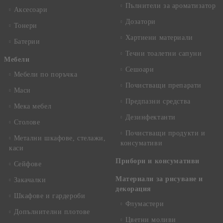
Пълнители за ароматизатор
Аксесоари
Дозатори
Тонери
Хартиени материали
Батерии
Течни тоалетни сапуни
Mебели
Сешоари
Мебели по поръчка
Почистващи препарати
Маси
Предпазни средства
Мека мебел
Дезинфектанти
Столове
Почистващи продукти и
Метални шкафове, стелажи,
консумативи
каси
Прибори и консумативи
Сейфове
Материали за рисуване и
Закачалки
декорация
Шкафове и гардероби
Флумастери
Допълнителни плотове
Цветни моливи