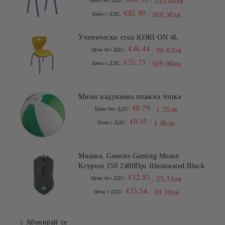
Цена без ДДС:
133.64лв.
€82.00
Цена с ДДС:
160.38лв.
Ученически стол KORI ON 4L
€46.44
Цена без ДДС:
90.83лв.
€55.73
Цена с ДДС:
109.00лв.
Мини надуваема плажна топка
€0.79
Цена без ДДС:
1.55лв.
€0.95
Цена с ДДС:
1.86лв.
Мишка, Genesis Gaming Mouse
Krypton 150 2400Dpi Illuminated Black
€12.95
Цена без ДДС:
25.33лв.
€15.54
Цена с ДДС:
30.39лв.
Абонирай се