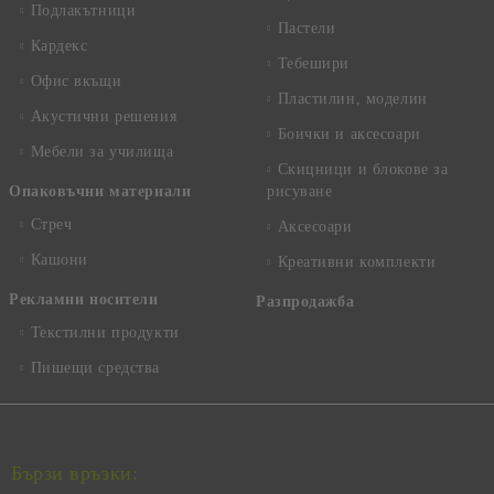
Подлакътници
Пастели
Кардекс
Тебешири
Офис вкъщи
Пластилин, моделин
Акустични решения
Боички и аксесоари
Мебели за училища
Скицници и блокове за
Опаковъчни материали
рисуване
Стреч
Аксесоари
Кашони
Креативни комплекти
Рекламни носители
Разпродажба
Текстилни продукти
Пишещи средства
Бързи връзки: