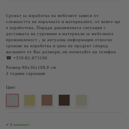
Срокът за изработка на мебелите зависи от
сложността на поръчката и материалите, от които ще
е изработена. Поради динамичната ситуация с
доставката на суровини и материали за мебелната
промишленост , за актуална информация относно
срокове на изработка и цена на продукт според
желаните от Вас размери, ни попитайте на телефон
☎ +359-82-873106
Размер 80х36х188,8 см
2 години гаранция
Цвят:
Добави в желани
✔ В наличност