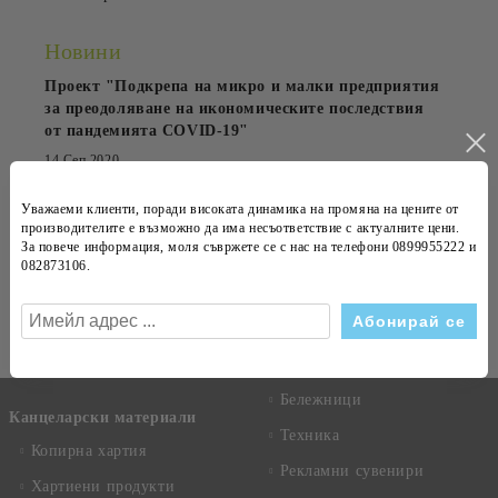
Новини
Проект "Подкрепа на микро и малки предприятия
за преодоляване на икономическите последствия
от пандемията COVID-19"
14 Сеп 2020
OfficePrestige обзаведе Kaneff Center
Уважаеми клиенти, поради високата динамика на
промяна на цените
от
производителите е възможно да има несъответствие с
актуалните цени
.
23 Апр 2015
За повече информация, моля съвржете се с нас на телефони
0899955222 и
082873106
.
Абонирай се за новини
Виж всички
Бележници
Канцеларски материали
Техника
Копирна хартия
Рекламни сувенири
Хартиени продукти