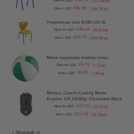
Цена без ДДС:
133.64лв.
€82.00
Цена с ДДС:
160.38лв.
Ученически стол KORI ON 4L
€46.44
Цена без ДДС:
90.83лв.
€55.73
Цена с ДДС:
109.00лв.
Мини надуваема плажна топка
€0.79
Цена без ДДС:
1.55лв.
€0.95
Цена с ДДС:
1.86лв.
Мишка, Genesis Gaming Mouse
Krypton 150 2400Dpi Illuminated Black
€12.95
Цена без ДДС:
25.33лв.
€15.54
Цена с ДДС:
30.39лв.
Абонирай се