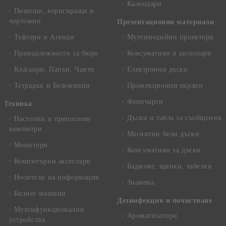
Календари
Пишещи, коригиращи и
чертожни
Презентационни материали
Тефтери и Агенди
Мултимедийни проектори
Принадлежности за бюро
Консумативи и аксесоари
Класьори, Папки, Чанти
Електронни дъски
Тетрадки и Бележници
Прожекционни екрани
Флипчарти
Техника
Дъски и табла за съобщения
Настолни и преносими
компютри
Магнитни бели дъски
Монитори
Консумативи за дъски
Компютърни аксесоари
Баджове, щипки, табелки
Носители на информация
Знамена
Бизнес машини
Дезинфекция и почистване
Мултифункционални
Ароматизатори
устройства