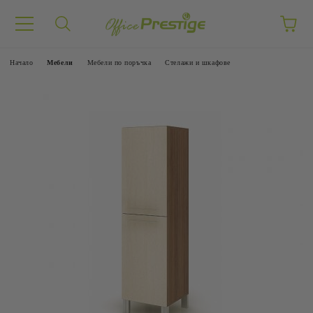
Начало
Mебели
Мебели по поръчка
Стелажи и шкафове