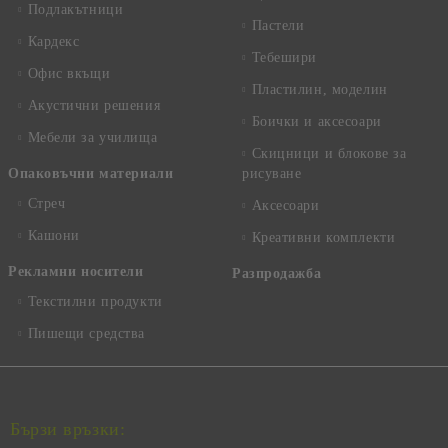
Подлакътници
Пастели
Кардекс
Тебешири
Офис вкъщи
Пластилин, моделин
Акустични решения
Боички и аксесоари
Мебели за училища
Скицници и блокове за
Опаковъчни материали
рисуване
Стреч
Аксесоари
Кашони
Креативни комплекти
Рекламни носители
Разпродажба
Текстилни продукти
Пишещи средства
Бързи връзки: