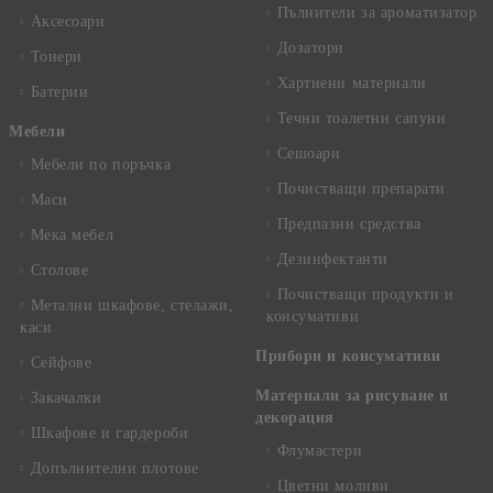
Пълнители за ароматизатор
Аксесоари
Дозатори
Тонери
Хартиени материали
Батерии
Течни тоалетни сапуни
Mебели
Сешоари
Мебели по поръчка
Почистващи препарати
Маси
Предпазни средства
Мека мебел
Дезинфектанти
Столове
Почистващи продукти и
Метални шкафове, стелажи,
консумативи
каси
Прибори и консумативи
Сейфове
Материали за рисуване и
Закачалки
декорация
Шкафове и гардероби
Флумастери
Допълнителни плотове
Цветни моливи