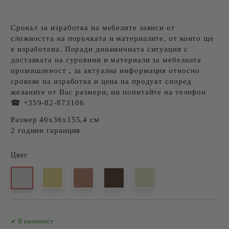
Срокът за изработка на мебелите зависи от
сложността на поръчката и материалите, от които ще
е изработена. Поради динамичната ситуация с
доставката на суровини и материали за мебелната
промишленост , за актуална информация относно
срокове на изработка и цена на продукт според
желаните от Вас размери, ни попитайте на телефон
☎ +359-82-873106
Размер 40х36х155,4 см
2 години гаранция
Цвят:
Добави в желани
✔ В наличност