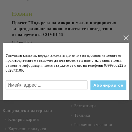
Новини
Проект "Подкрепа на микро и малки предприятия
за преодоляване на икономическите последствия
от пандемията COVID-19"
14 Сеп 2020
OfficePrestige обзаведе Kaneff Center
Уважаеми клиенти, поради високата динамика на
промяна на цените
от
производителите е възможно да има несъответствие с
актуалните цени
.
23 Апр 2015
За повече информация, моля съвржете се с нас на телефони
0899955222 и
082873106
.
Абонирай се за новини
Виж всички
Бележници
Канцеларски материали
Техника
Копирна хартия
Рекламни сувенири
Хартиени продукти