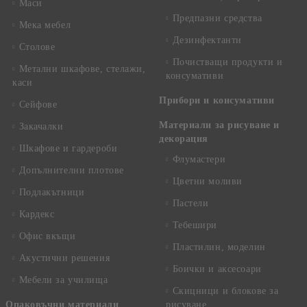
Маси
Предпазни средства
Мека мебел
Дезинфектанти
Столове
Почистващи продукти и
Метални шкафове, стелажи,
консумативи
каси
Прибори и консумативи
Сейфове
Материали за рисуване и
Закачалки
декорация
Шкафове и гардероби
Флумастери
Допълнителни плотове
Цветни моливи
Подлакътници
Пастели
Кардекс
Тебешири
Офис вкъщи
Пластилин, моделин
Акустични решения
Боички и аксесоари
Мебели за училища
Скицници и блокове за
Опаковъчни материали
рисуване