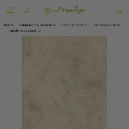
Начало
Канцеларски материали
Хартиени продукти
Дизайнерска хартия
Дизайнерска хартия А4