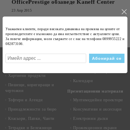
OfficePrestige обзаведе Kaneff Center
23 Апр 2015
Абонирай се за новини
Уважаеми клиенти, поради високата динамика на
промяна на цените
от
Виж всички
производителите е възможно да има несъответствие с
актуалните цени
.
За повече информация, моля съвржете се с нас на телефони
0899955222 и
082873106
.
Бележници
Канцеларски материали
Техника
Копирна хартия
Рекламни сувенири
Хартиени продукти
Календари
Пишещи, коригиращи и
чертожни
Презентационни материали
Тефтери и Агенди
Мултимедийни проектори
Принадлежности за бюро
Консумативи и аксесоари
Класьори, Папки, Чанти
Електронни дъски
Тетрадки и Бележници
Прожекционни екрани