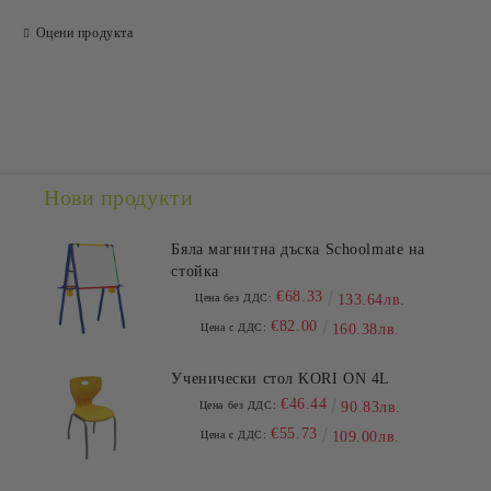
САМО ПОПЪЛНЕТЕ 2 ПОЛЕТА
Оцени продукта
Съгласен съм с
Политиката за лични данни
Ние ще се свържем с вас в рамките на работния ден.
Нови продукти
Бяла магнитна дъска Schoolmate на
стойка
€68.33
Цена без ДДС:
133.64лв.
€82.00
Цена с ДДС:
160.38лв.
Ученически стол KORI ON 4L
€46.44
Цена без ДДС:
90.83лв.
€55.73
Цена с ДДС:
109.00лв.