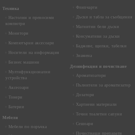
Флипчарти
Техника
Дъски и табла за съобщения
Настолни и преносими
компютри
Магнитни бели дъски
Монитори
Консумативи за дъски
Компютърни аксесоари
Баджове, щипки, табелки
Носители на информация
Знамена
Бизнес машини
Дезинфекция и почистване
Мултифункционални
Ароматизатори
устройства
Пълнители за ароматизатор
Аксесоари
Дозатори
Тонери
Хартиени материали
Батерии
Течни тоалетни сапуни
Mебели
Сешоари
Мебели по поръчка
Почистващи препарати