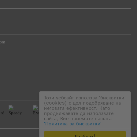
com
Този уебсайт използва 'бисквитки'
(cookies) с цел подобряване на
неговата ефективност. Като
продължавате да използвате
сайта, Вие приемате нашата
'Политика за бисквитки'
Разбрах!