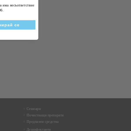
а има несъответствие
06
.
Сешоари
Почистващи препарати
Предпазни средства
Дезинфектанти