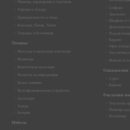
Метални шка
Пишещи, коригиращи и чертожни
Сейфове
Тефтери и Агенди
Закачалки
Принадлежности за бюро
Шкафове и г
Класьори, Папки, Чанти
Допълнителн
Тетрадки и Бележници
Подлакътни
Кардекс
Техника
Офис вкъщи
Настолни и преносими компютри
Акустични р
Монитори
Мебели за у
Компютърни аксесоари
Опаковъчни 
Носители на информация
Стреч
Бизнес машини
Кашони
Мултифункционални устройства
Рекламни но
Аксесоари
Текстилни п
Тонери
Пишещи сред
Батерии
Бележници
Mебели