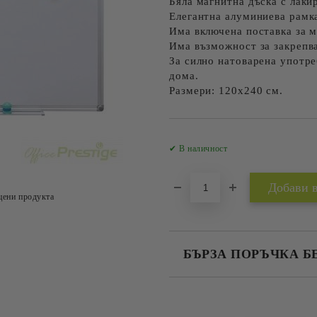
Бяла магнитна дъска с лаки
Елегантна алуминиева рамк
Има включена поставка за 
Има възможност за закрепва
За силно натоварена употре
дома.
Размери: 120x240 см.
✔ В наличност
цени продукта
БЪРЗА ПОРЪЧКА Б
САМО ПОПЪЛНЕТЕ 2 ПОЛЕТА