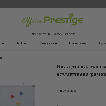
Офис Престиж - Поръчай си офис
ло
За Нас
Контакти
Плащане
Про
ки
Бяла дъска, магни
алуминиева рамка
Код:
2013811000