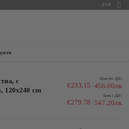
EUR
дукти
Цена без ДДС:
тна, с
€233.15
456.00лв.
, 120x240 cm
Цена с ДДС:
€279.78
547.20лв.