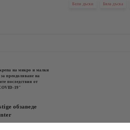
Бели дъски
Бяла дъска
Съгласен съм с
Политика
Ние ще се свържем с вас в рамки
крепа на микро и малки
за преодоляване на
те последствия от
COVID-19"
stige обзаведе
nter