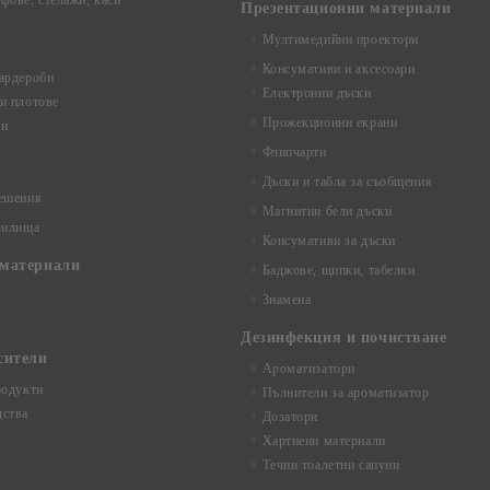
фове, стелажи, каси
Презентационни материали
Мултимедийни проектори
Консумативи и аксесоари
ардероби
Електронни дъски
и плотове
Прожекционни екрани
ци
Флипчарти
Дъски и табла за съобщения
ешения
Магнитни бели дъски
чилища
Консумативи за дъски
материали
Баджове, щипки, табелки
Знамена
Дезинфекция и почистване
сители
Ароматизатори
родукти
Пълнители за ароматизатор
ства
Дозатори
Хартиени материали
Течни тоалетни сапуни