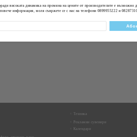
за новини
оради високата динамика на
промяна на цените
от производителите е възможно д
а повече информация, моля съвржете се с нас на телефони
0899955222 и 0828731
Техника
Рекламни сувенири
Календари