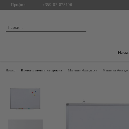
Профил
+359-82-873106
Нача
Начало
Презентационни материали
Магнитни бели дъски
Магнитни бели дъс