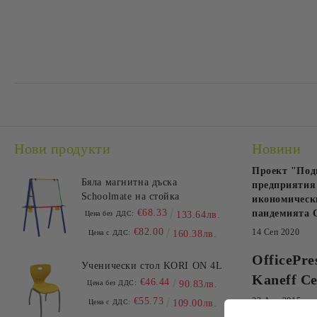
Нови продукти
Новини
Проект "Под
Бяла магнитна дъска
предприятия 
Schoolmate на стойка
икономически
€68.33
пандемията 
Цена без ДДС:
133.64лв.
€82.00
14 Сеп 2020
Цена с ДДС:
160.38лв.
OfficePre
Ученически стол KORI ON 4L
Kaneff Ce
€46.44
Цена без ДДС:
90.83лв.
€55.73
23 Апр 2015
Цена с ДДС:
109.00лв.