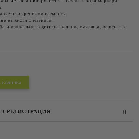
рана метална повърхност за писане с борд маркери.
а.
маркери и крепежни елементи.
не на листи с магнити.
ба и използване в детски градини, училища, офиси и в
Добави в желани
ЕЗ РЕГИСТРАЦИЯ