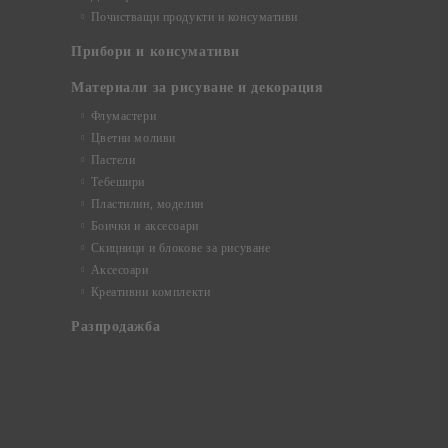
Почистващи продукти и консумативи
Прибори и консумативи
Материали за рисуване и декорация
Флумастери
Цветни моливи
Пастели
Тебешири
Пластилин, моделин
Боички и аксесоари
Скицници и блокове за рисуване
Аксесоари
Креативни комплекти
Разпродажба