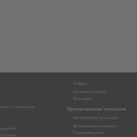
Техника
Рекламни сувенири
Календари
фове, стелажи, каси
Презентационни материали
Мултимедийни проектори
Консумативи и аксесоари
ардероби
Електронни дъски
и плотове