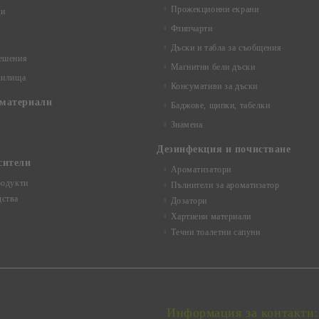
Прожекционни екрани
ци
Флипчарти
Дъски и табла за съобщения
ешения
Магнитни бели дъски
чилища
Консумативи за дъски
материали
Баджове, щипки, табелки
Знамена
Дезинфекция и почистване
сители
Ароматизатори
родукти
Пълнители за ароматизатор
ства
Дозатори
Хартиени материали
Течни тоалетни сапуни
Информация за контакти: