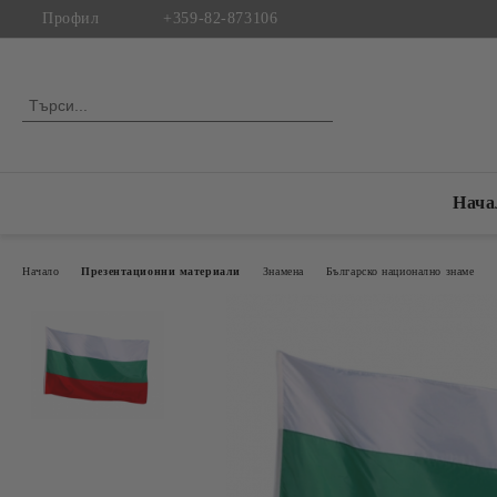
Профил
+359-82-873106
Нача
Начало
Презентационни материали
Знамена
Българско национално знаме