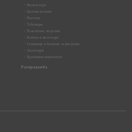
Флумастери
Цветни моливи
Пастели
Тебешири
Пластилин, моделин
Боички и аксесоари
Скицници и блокове за рисуване
Аксесоари
Креативни комплекти
Разпродажба