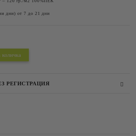
ат – 120 гр./м2 100%ПЕК
ни дни) от 7 до 21 дни
Добави в желани
ЕЗ РЕГИСТРАЦИЯ
та за лични данни
те на работния ден.