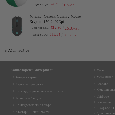
€0.95
Цена с ДДС:
1.86лв.
Мишка, Genesis Gaming Mouse
Krypton 150 2400Dpi
Illuminated Black
€12.95
Цена без ДДС:
25.33лв.
€15.54
Цена с ДДС:
30.39лв.
Абонирай се
Канцеларски материали
Маси
Мека мебел
Копирна хартия
Столове
Хартиени продукти
Метални шка
Пишещи, коригиращи и чертожни
Сейфове
Тефтери и Агенди
Закачалки
Принадлежности за бюро
Шкафове и г
Класьори, Папки, Чанти
Допълнителн