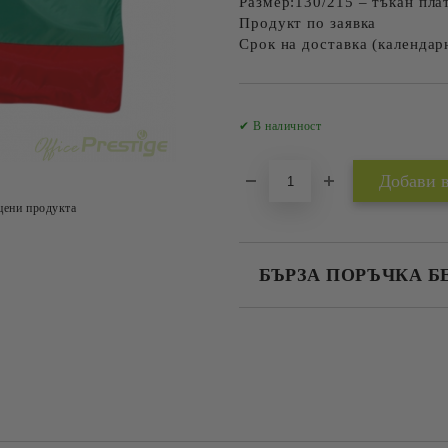
Размер:130/215 – тъкан пл
Продукт по заявка
Срок на доставка (календар
✔ В наличност
цени продукта
БЪРЗА ПОРЪЧКА Б
САМО ПОПЪЛНЕТЕ 2 ПОЛЕТА
Съгласен съм с
Политика
Ние ще се свържем с вас в рамки