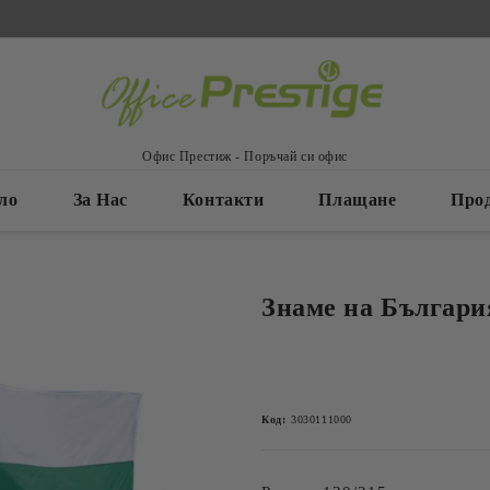
Офис Престиж - Поръчай си офис
ло
За Нас
Контакти
Плащане
Про
Знаме на България
Код:
3030111000