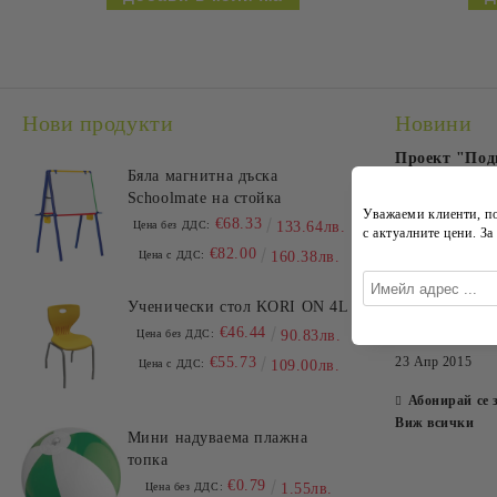
Нови продукти
Новини
Проект "Под
Бяла магнитна дъска
предприятия 
Schoolmate на стойка
икономически
Уважаеми клиенти, п
€68.33
пандемията 
Цена без ДДС:
133.64лв.
с
актуалните цени
. З
€82.00
14 Сеп 2020
Цена с ДДС:
160.38лв.
OfficePre
Ученически стол KORI ON 4L
Kaneff Ce
€46.44
Цена без ДДС:
90.83лв.
€55.73
23 Апр 2015
Цена с ДДС:
109.00лв.
Абонирай се 
Виж всички
Мини надуваема плажна
топка
€0.79
Цена без ДДС:
1.55лв.