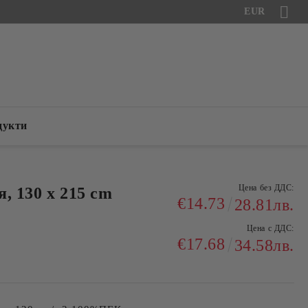
EUR
дукти
Цена без ДДС:
, 130 х 215 cm
€14.73
28.81лв.
Цена с ДДС:
€17.68
34.58лв.