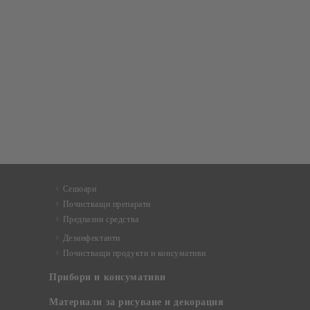
Сешоари
Почистващи препарати
Предпазни средства
Дезинфектанти
Почистващи продукти и консумативи
Прибори и консумативи
Материали за рисуване и декорация