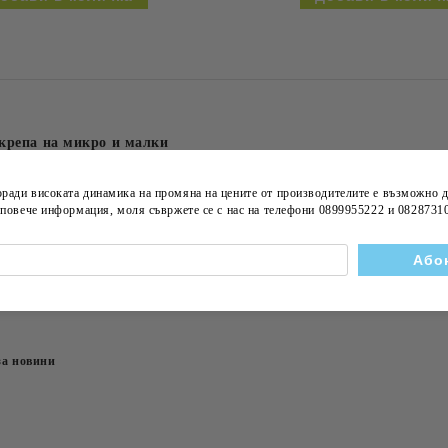
крепа на микро и малки
за преодоляване на
те последствия от
оради високата динамика на
промяна на цените
от производителите е възможно д
COVID-19"
а повече информация, моля съвржете се с нас на телефони
0899955222 и 0828731
stige обзаведе
nter
за новини