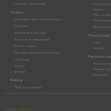
Тетрадки и Бележници
Подлакътни
Кардекс
Техника
Офис вкъщи
Настолни и преносими компютри
Акустични р
Монитори
Мебели за у
Компютърни аксесоари
Опаковъчни 
Носители на информация
Стреч
Бизнес машини
Кашони
Мултифункционални устройства
Рекламни но
Аксесоари
Текстилни п
Тонери
Пишещи сред
Батерии
Бележници
Mебели
Мебели по поръчка
Бързи връзки: