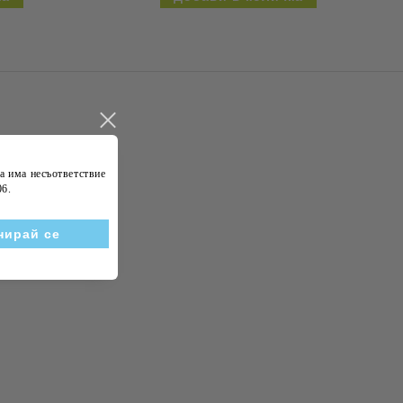
а има несъответствие
06
.