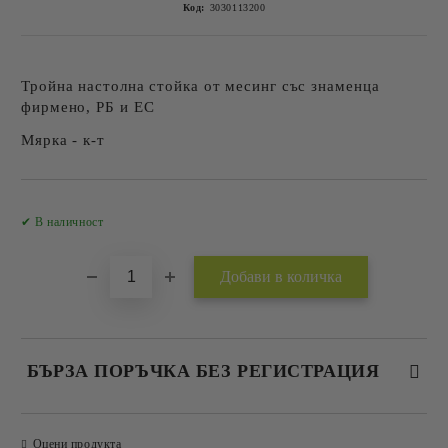
Код:
3030113200
Тройна настолна стойка от месинг със знаменца
фирмено, РБ и ЕС
Мярка - к-т
Добави в желани
✔ В наличност
БЪРЗА ПОРЪЧКА БЕЗ РЕГИСТРАЦИЯ
САМО ПОПЪЛНЕТЕ 2 ПОЛЕТА
Оцени продукта