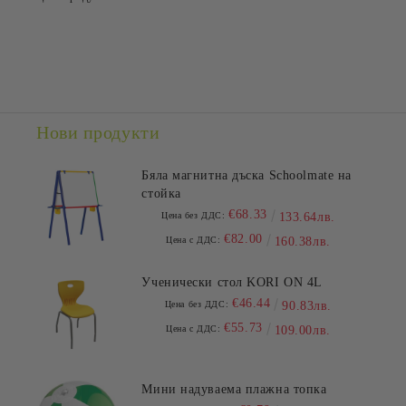
Съгласен съм с
Политиката за лични данни
Ние ще се свържем с вас в рамките на работния ден.
Нови продукти
Бяла магнитна дъска Schoolmate на
стойка
€68.33
Цена без ДДС:
133.64лв.
€82.00
Цена с ДДС:
160.38лв.
Ученически стол KORI ON 4L
€46.44
Цена без ДДС:
90.83лв.
€55.73
Цена с ДДС:
109.00лв.
Мини надуваема плажна топка