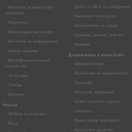
Дъски и табла за съобщения
Настолни и преносими
компютри
Магнитни бели дъски
Монитори
Консумативи за дъски
Компютърни аксесоари
Баджове, щипки, табелки
Носители на информация
Знамена
Бизнес машини
Дезинфекция и почистване
Мултифункционални
Ароматизатори
устройства
Пълнители за ароматизатор
Аксесоари
Дозатори
Тонери
Хартиени материали
Батерии
Течни тоалетни сапуни
Mебели
Сешоари
Мебели по поръчка
Почистващи препарати
Маси
Предпазни средства