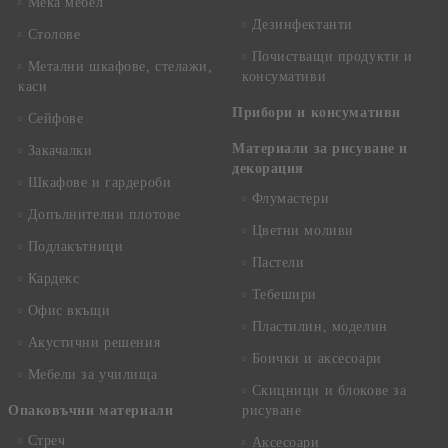
Мека мебел
Дезинфектанти
Столове
Почистващи продукти и
Метални шкафове, стелажи,
консумативи
каси
Прибори и консумативи
Сейфове
Материали за рисуване и
Закачалки
декорация
Шкафове и гардероби
Флумастери
Допълнителни плотове
Цветни моливи
Подлакътници
Пастели
Кардекс
Тебешири
Офис вкъщи
Пластилин, моделин
Акустични решения
Боички и аксесоари
Мебели за училища
Скицници и блокове за
Опаковъчни материали
рисуване
Стреч
Аксесоари