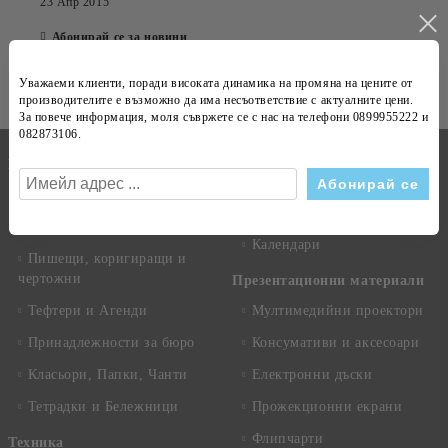
23 Апр 2015
Абонирай се за новини
Виж всички
Уважаеми клиенти, поради високата динамика на
промяна на цените
от
производителите е възможно да има несъответствие с
актуалните цени
.
За повече информация, моля съвржете се с нас на телефони
0899955222 и
082873106
.
Бележници
Канцеларски материали
Техника
Копирна хартия
Рекламни сувенири
Хартиени продукти
Календари
Пишещи, коригиращи и
чертожни
Презентационни материали
Тефтери и Агенди
Мултимедийни проектори
Принадлежности за бюро
Консумативи и аксесоари
Класьори, Папки, Чанти
Електронни дъски
Тетрадки и Бележници
Прожекционни екрани
Флипчарти
Техника