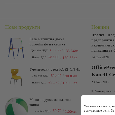
Нови продукти
Новини
Проект "Под
Бяла магнитна дъска
предприятия 
Schoolmate на стойка
икономически
€68.33
пандемията 
Цена без ДДС:
133.64лв.
€82.00
14 Сеп 2020
Цена с ДДС:
160.38лв.
OfficePre
Ученически стол KORI ON 4L
Kaneff Ce
€46.44
Цена без ДДС:
90.83лв.
€55.73
23 Апр 2015
Цена с ДДС:
109.00лв.
Абонирай се 
Виж всички
Мини надуваема плажна
топка
Уважаеми клиенти, п
€0.79
с
актуалните цени
. З
Цена без ДДС:
1.55лв.