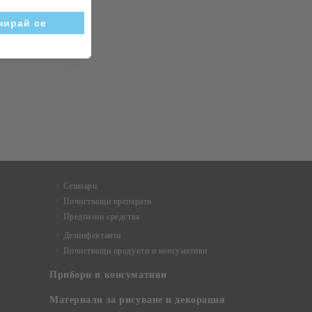
Сешоари
Почистващи препарати
Предпазни средства
Дезинфектанти
Почистващи продукти и консумативи
Прибори и консумативи
Материали за рисуване и декорация