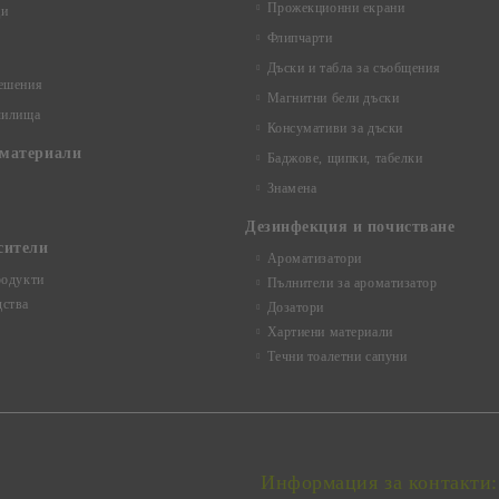
Прожекционни екрани
ци
Флипчарти
Дъски и табла за съобщения
ешения
Магнитни бели дъски
чилища
Консумативи за дъски
материали
Баджове, щипки, табелки
Знамена
Дезинфекция и почистване
сители
Ароматизатори
родукти
Пълнители за ароматизатор
ства
Дозатори
Хартиени материали
Течни тоалетни сапуни
Информация за контакти: