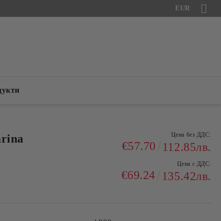
EUR
дукти
Цена без ДДС:
rina
€57.70
112.85лв.
Цена с ДДС:
€69.24
135.42лв.