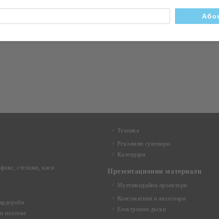
Техника
Рекламни сувенири
Календари
фове, стелажи, каси
Презентационни материали
Мултимедийни проектори
Консумативи и аксесоари
ардероби
Електронни дъски
и плотове