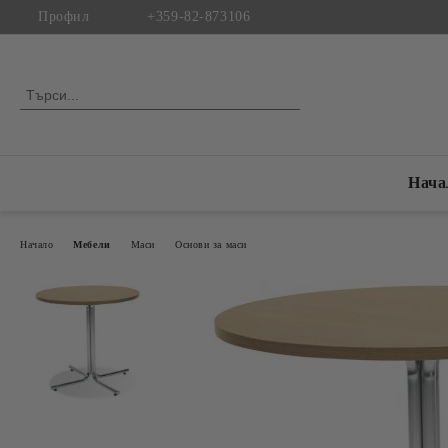
Профил
+359-82-873106
Нача
Начало
Mебели
Маси
Основи за маси