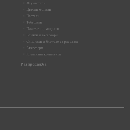
Флумастери
Цветни моливи
Пастели
Тебешири
Пластилин, моделин
Боички и аксесоари
Скицници и блокове за рисуване
Аксесоари
Креативни комплекти
Разпродажба