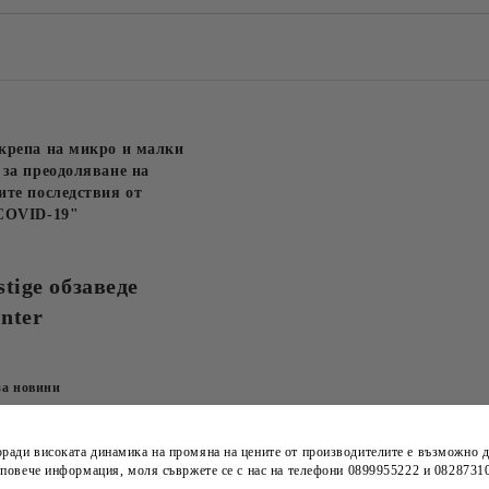
крепа на микро и малки
за преодоляване на
те последствия от
COVID-19"
stige обзаведе
nter
за новини
оради високата динамика на
промяна на цените
от производителите е възможно д
а повече информация, моля съвржете се с нас на телефони
0899955222 и 0828731