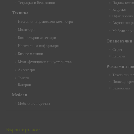
Тетрадки и Бележници
Подлакътни
Кардекс
Техника
Офис вкъщи
Настолни и преносими компютри
Акустични р
Монитори
Мебели за у
Компютърни аксесоари
Опаковъчни 
Носители на информация
Стреч
Бизнес машини
Кашони
Мултифункционални устройства
Рекламни но
Аксесоари
Текстилни п
Тонери
Пишещи сред
Батерии
Бележници
Mебели
Мебели по поръчка
Бързи връзки: