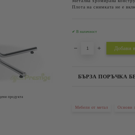
Метална хромирана констру
Плота на снимката не е вкл
✔ В наличност
БЪРЗА ПОРЪЧКА Б
САМО ПОПЪЛНЕТЕ 2 ПОЛЕТА
цени продукта
Мебели от метал
Основи 
Съгласен съм с
Политика
Ние ще се свържем с вас в рамки