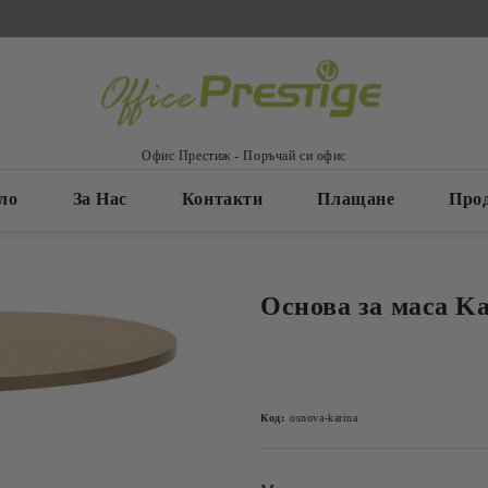
Офис Престиж - Поръчай си офис
ло
За Нас
Контакти
Плащане
Про
Основа за маса Ka
Код:
osnova-karina