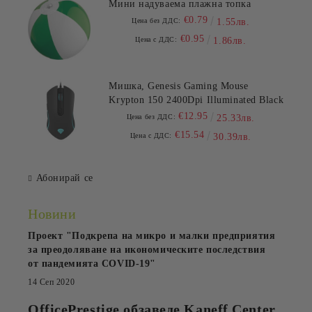
Мини надуваема плажна топка
€0.79
Цена без ДДС:
1.55лв.
€0.95
Цена с ДДС:
1.86лв.
Мишка, Genesis Gaming Mouse
Krypton 150 2400Dpi Illuminated Black
€12.95
Цена без ДДС:
25.33лв.
€15.54
Цена с ДДС:
30.39лв.
Абонирай се
Новини
Проект "Подкрепа на микро и малки предприятия
за преодоляване на икономическите последствия
от пандемията COVID-19"
14 Сеп 2020
OfficePrestige обзаведе Kaneff Center