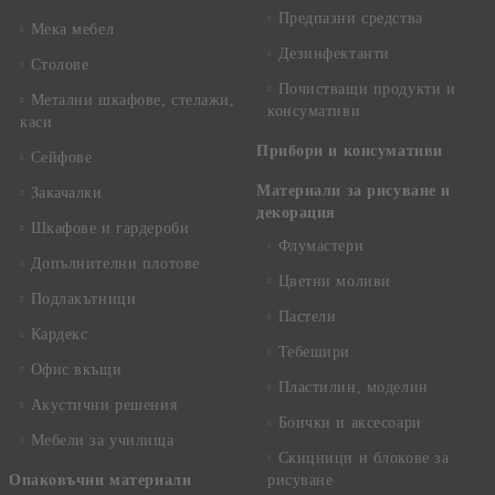
Предпазни средства
Мека мебел
Дезинфектанти
Столове
Почистващи продукти и
Метални шкафове, стелажи,
консумативи
каси
Прибори и консумативи
Сейфове
Материали за рисуване и
Закачалки
декорация
Шкафове и гардероби
Флумастери
Допълнителни плотове
Цветни моливи
Подлакътници
Пастели
Кардекс
Тебешири
Офис вкъщи
Пластилин, моделин
Акустични решения
Боички и аксесоари
Мебели за училища
Скицници и блокове за
Опаковъчни материали
рисуване