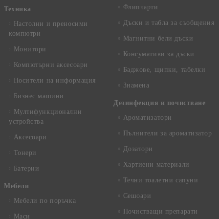
Флипчарти
Техника
Дъски и табла за съобщения
Настолни и преносими
компютри
Магнитни бели дъски
Монитори
Консумативи за дъски
Компютърни аксесоари
Баджове, щипки, табелки
Носители на информация
Знамена
Бизнес машини
Дезинфекция и почистване
Мултифункционални
Ароматизатори
устройства
Пълнители за ароматизатор
Аксесоари
Дозатори
Тонери
Хартиени материали
Батерии
Течни тоалетни сапуни
Mебели
Сешоари
Мебели по поръчка
Почистващи препарати
Маси