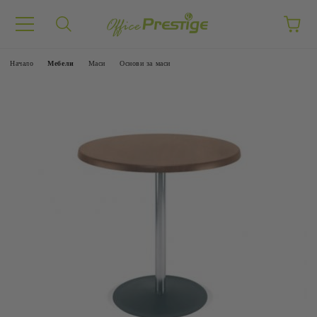
Начало
Mебели
Маси
Основи за маси