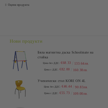
Оцени продукта
Съгласен съм с
Политиката за лични данни
Ние ще се свържем с вас в рамките на работния ден.
Нови продукти
Бяла магнитна дъска Schoolmate на
стойка
€68.33
Цена без ДДС:
133.64лв.
€82.00
Цена с ДДС:
160.38лв.
Ученически стол KORI ON 4L
€46.44
Цена без ДДС:
90.83лв.
€55.73
Цена с ДДС:
109.00лв.