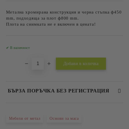
Метална хромирана конструкция и черна стъпка ф450
mm, подходяща за плот ф800 mm.
Плота на снимката не е включен в цената!
Добави в желани
✔ В наличност
БЪРЗА ПОРЪЧКА БЕЗ РЕГИСТРАЦИЯ
САМО ПОПЪЛНЕТЕ 2 ПОЛЕТА
Мебели от метал
Основи за маса