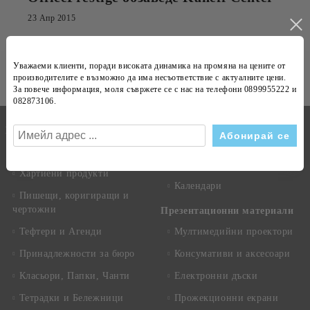
23 Апр 2015
Абонирай се за новини
Уважаеми клиенти, поради високата динамика на
промяна на цените
от
Виж всички
производителите е възможно да има несъответствие с
актуалните цени
.
За повече информация, моля съвржете се с нас на телефони
0899955222 и
082873106
.
Бележници
Канцеларски материали
Техника
Копирна хартия
Рекламни сувенири
Хартиени продукти
Календари
Пишещи, коригиращи и
чертожни
Презентационни материали
Тефтери и Агенди
Мултимедийни проектори
Принадлежности за бюро
Консумативи и аксесоари
Класьори, Папки, Чанти
Електронни дъски
Тетрадки и Бележници
Прожекционни екрани