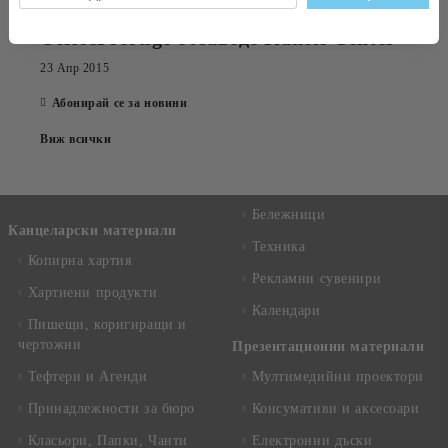
OfficePrestige обзаведе Kaneff Center
23 Апр 2015
Абонирай се за новини
Виж всички
Бележници
Канцеларски материали
Техника
Копирна хартия
Рекламни сувенири
Хартиени продукти
Календари
Пишещи, коригиращи и
чертожни
Презентационни материали
Тефтери и Агенди
Мултимедийни проектори
Принадлежности за бюро
Консумативи и аксесоари
Класьори, Папки, Чанти
Електронни дъски