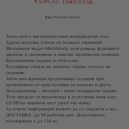
€536.35
1049.01лв.
Код:
direktorski-stol-artus-steel
Artus steel е висококачествен мениджърски стол.
Здрава метална основа от полиран алуминий.
Механизъм модел Multiblock, осигуряващ функцията
люлеене и заключване в няколко произволни позиции.
Ергономична седалка и облегалка.
Регулиране силата на люлеене спрямо теглото на
седящия.
Анти-шок функция предпазваща седящия при
преминаване от една позиция на наклона в друга.
Подлакътници – метални с меки тапицирани падове.
Този продукт се произвежда в естествена кожа клас
LE/SD на лицевата част (гръб еко кожа).
За повече информация можете да се свържете с нас.
ДОСТАВКА: до 30 работни дни. Допустимото
натоварване е до 130 кг.