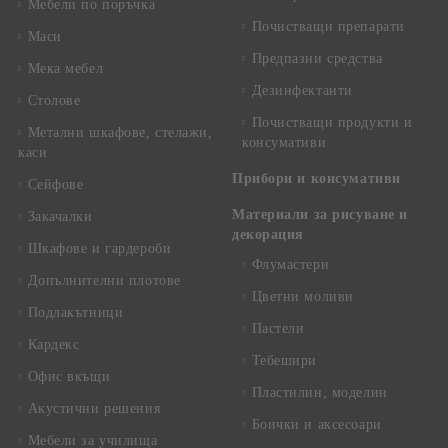
Мебели по поръчка
Почистващи препарати
Маси
Предпазни средства
Мека мебел
Дезинфектанти
Столове
Почистващи продукти и
Метални шкафове, стелажи,
консумативи
каси
Прибори и консумативи
Сейфове
Материали за рисуване и
Закачалки
декорация
Шкафове и гардероби
Флумастери
Допълнителни плотове
Цветни моливи
Подлакътници
Пастели
Кардекс
Тебешири
Офис вкъщи
Пластилин, моделин
Акустични решения
Боички и аксесоари
Мебели за училища