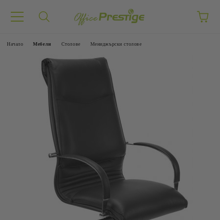
Начало
Mебели
Столове
Мениджърски столове