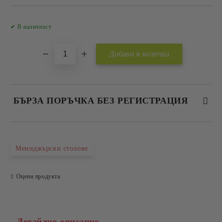
Добави в желани
✔ В наличност
БЪРЗА ПОРЪЧКА БЕЗ РЕГИСТРАЦИЯ
САМО ПОПЪЛНЕТЕ 2 ПОЛЕТА
Мениджърски столове
Оцени продукта
Съгласен съм с
Политиката за лични данни
Ние ще се свържем с вас в рамките на работния ден.
Детайлно описание