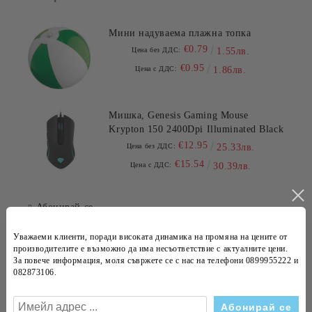
Мини надуваема плажна топка
€0.79
Цена без ДДС:
1.55лв.
€0.95
Цена с ДДС:
1.86лв.
Мишка, Genesis Gaming Mouse
Krypton 150 2400Dpi Illuminated Black
€12.95
Цена без ДДС:
25.33лв.
€15.54
Цена с ДДС:
30.39лв.
Абонирай се
Уважаеми клиенти, поради високата динамика на
промяна на цените
от
Новини
производителите е възможно да има несъответствие с
актуалните цени
.
За повече информация, моля съвржете се с нас на телефони
0899955222 и
Проект "Подкрепа на микро и малки предприятия
082873106
.
за преодоляване на икономическите последствия
от пандемията COVID-19"
14 Сеп 2020