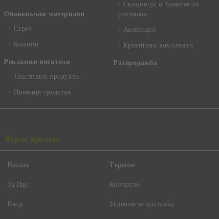
Скицници и блокове за
Опаковъчни материали
рисуване
Стреч
Аксесоари
Кашони
Креативни комплекти
Рекламни носители
Разпродажба
Текстилни продукти
Пишещи средства
Бързи връзки:
Начало
Търсене
За Нас
Контакти
Вход
Условия за доставка