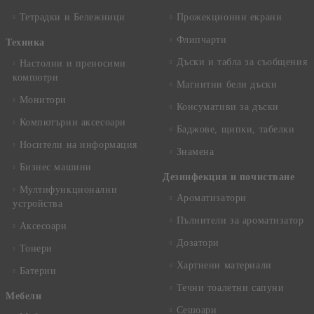
Тетрадки и Бележници
Прожекционни екрани
Флипчарти
Техника
Дъски и табла за съобщения
Настолни и преносими
компютри
Магнитни бели дъски
Монитори
Консумативи за дъски
Компютърни аксесоари
Баджове, щипки, табелки
Носители на информация
Знамена
Бизнес машини
Дезинфекция и почистване
Мултифункционални
Ароматизатори
устройства
Пълнители за ароматизатор
Аксесоари
Дозатори
Тонери
Хартиени материали
Батерии
Течни тоалетни сапуни
Mебели
Сешоари