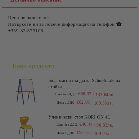
Цена по запитване.
Потърсете ни за повече информация на телефон ☎
+359-82-873106
Нови продукти
Бяла магнитна дъска Schoolmate на
стойка
€68.33
Цена без ДДС:
133.64лв.
€82.00
Цена с ДДС:
160.38лв.
Ученически стол KORI ON 4L
€46.44
Цена без ДДС:
90.83лв.
€55.73
Цена с ДДС:
109.00лв.