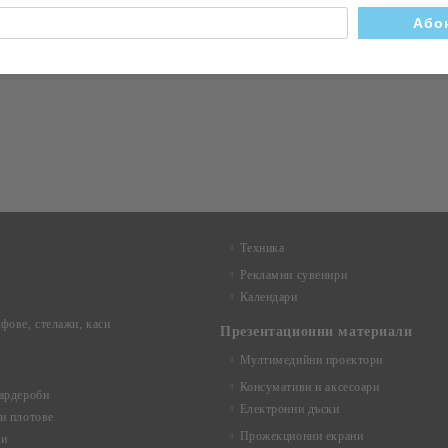
Техника
Рекламни сувенири
Календари
фове, стелажи, каси
Презентационни материали
Мултимедийни проектори
Консумативи и аксесоари
ардероби
Електронни дъски
и плотове
Прожекционни екрани
ци