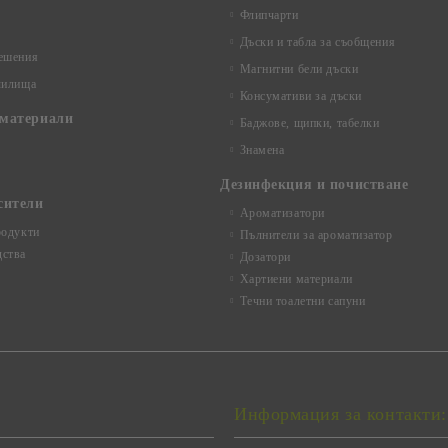
Флипчарти
Дъски и табла за съобщения
ешения
Магнитни бели дъски
чилища
Консумативи за дъски
материали
Баджове, щипки, табелки
Знамена
Дезинфекция и почистване
сители
Ароматизатори
родукти
Пълнители за ароматизатор
ства
Дозатори
Хартиени материали
Течни тоалетни сапуни
Информация за контакти: