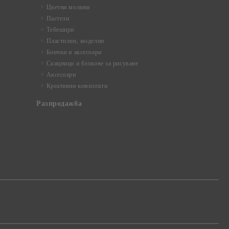
Цветни моливи
Пастели
Тебешири
Пластилин, моделин
Боички и аксесоари
Скицници и блокове за рисуване
Аксесоари
Креативни комплекти
Разпродажба