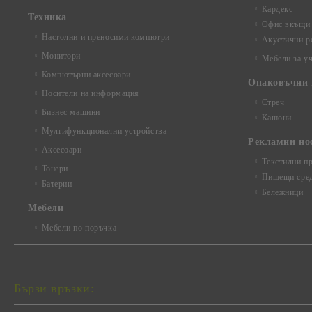
Кардекс
Техника
Офис вкъщи
Настолни и преносими компютри
Акустични р
Монитори
Мебели за у
Компютърни аксесоари
Опаковъчни 
Носители на информация
Стреч
Бизнес машини
Кашони
Мултифункционални устройства
Рекламни но
Аксесоари
Текстилни п
Тонери
Пишещи сред
Батерии
Бележници
Mебели
Мебели по поръчка
Бързи връзки: