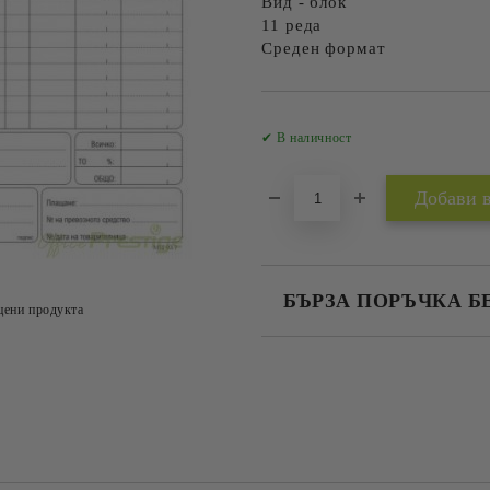
Вид - блок
11 реда
Среден формат
✔ В наличност
БЪРЗА ПОРЪЧКА Б
цени продукта
САМО ПОПЪЛНЕТЕ 2 ПОЛЕТА
Съгласен съм с
Политика
Ние ще се свържем с вас в рамки