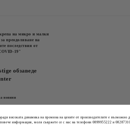
крепа на микро и малки
за преодоляване на
те последствия от
COVID-19"
stige обзаведе
nter
за новини
оради високата динамика на
промяна на цените
от производителите е възможно д
а повече информация, моля съвржете се с нас на телефони
0899955222 и 0828731