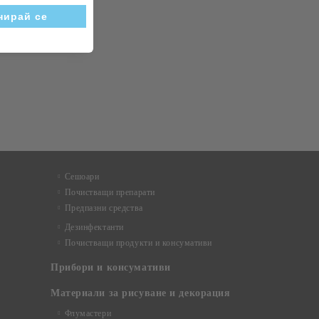
Сешоари
Почистващи препарати
Предпазни средства
Дезинфектанти
Почистващи продукти и консумативи
Прибори и консумативи
Материали за рисуване и декорация
Флумастери