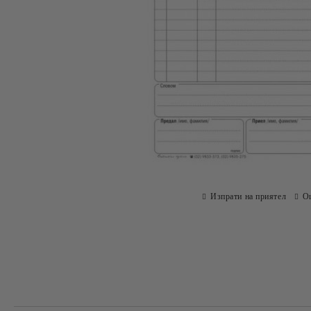
Изпрати на приятел
О