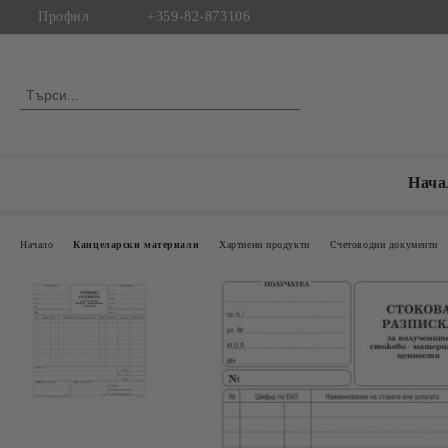
Профил
+359-82-873106
Нача
Начало
Канцеларски материали
Хартиени продукти
Счетоводни документи