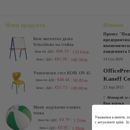
Нови продукти
Новини
Проект "Под
Бяла магнитна дъска
предприятия 
Schoolmate на стойка
икономически
€68.33
пандемията 
Цена без ДДС:
133.64лв.
€82.00
14 Сеп 2020
Цена с ДДС:
160.38лв.
OfficePre
Ученически стол KORI ON 4L
Kaneff Ce
€46.44
Цена без ДДС:
90.83лв.
€55.73
23 Апр 2015
Цена с ДДС:
109.00лв.
Абонирай се 
Виж всички
Мини надуваема плажна
топка
Уважаеми клиенти, п
€0.79
Цена без ДДС:
1.55лв.
с
актуалните цени
. З
€0.95
Цена с ДДС:
1.86лв.