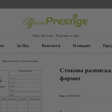
Офис Престиж - Поръчай си офис
ло
За Нас
Контакти
Плащане
Про
Производство и Експлоатация
Стокова разписка,
формат
Код:
1910370000