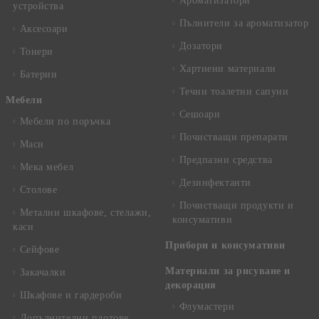
Ароматизатори
устройства
Пълнители за ароматизатор
Аксесоари
Дозатори
Тонери
Хартиени материали
Батерии
Течни тоалетни сапуни
Mебели
Сешоари
Мебели по поръчка
Почистващи препарати
Маси
Предпазни средства
Мека мебел
Дезинфектанти
Столове
Почистващи продукти и
Метални шкафове, стелажи,
консумативи
каси
Прибори и консумативи
Сейфове
Материали за рисуване и
Закачалки
декорация
Шкафове и гардероби
Флумастери
Допълнителни плотове