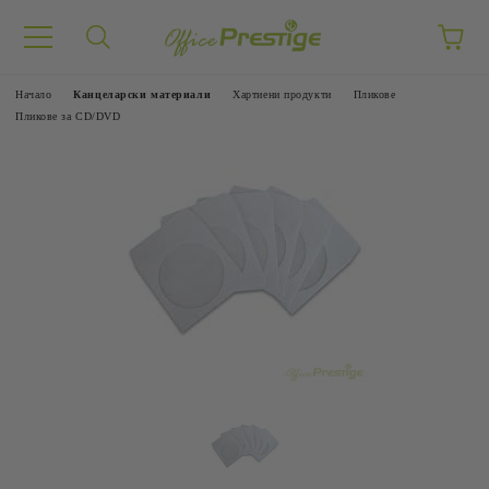
Начало
Канцеларски материали
Хартиени продукти
Пликове
Пликове за CD/DVD