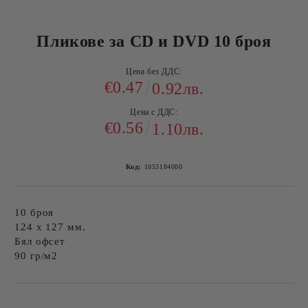
Пликове за CD и DVD 10 броя
Цена без ДДС:
€0.47
0.92лв.
Цена с ДДС:
€0.56
1.10лв.
Код:
1053184000
10 броя
124 х 127 мм.
Бял офсет
90 гр/м2
Добави в желани