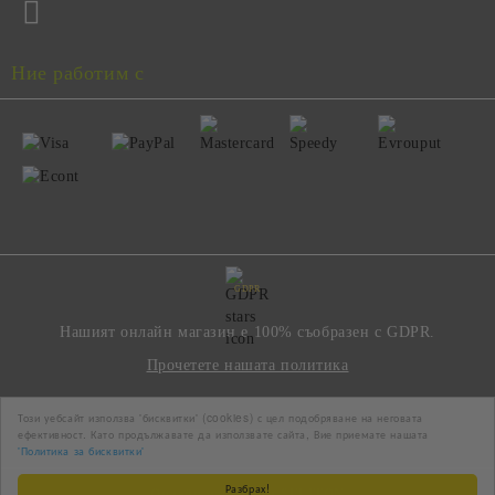
Ние работим с
GDPR
Нашият онлайн магазин е 100% съобразен с GDPR.
Прочетете нашата политика
Този уебсайт използва 'бисквитки' (cookies) с цел подобряване на неговата
Моите лични данни
ефективност. Като продължавате да използвате сайта, Вие приемате нашата
'Политика за бисквитки'
Разбрах!
Онлайн магазин от SELITON