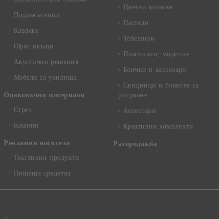
Цветни моливи
Подлакътници
Пастели
Кардекс
Тебешири
Офис вкъщи
Пластилин, моделин
Акустични решения
Боички и аксесоари
Мебели за училища
Скицници и блокове за
Опаковъчни материали
рисуване
Стреч
Аксесоари
Кашони
Креативни комплекти
Рекламни носители
Разпродажба
Текстилни продукти
Пишещи средства