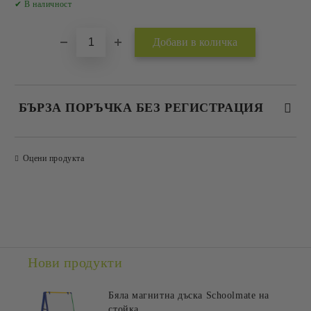
✔ В наличност
БЪРЗА ПОРЪЧКА БЕЗ РЕГИСТРАЦИЯ
САМО ПОПЪЛНЕТЕ 2 ПОЛЕТА
Оцени продукта
Съгласен съм с
Политиката за лични данни
Ние ще се свържем с вас в рамките на работния ден.
Нови продукти
Бяла магнитна дъска Schoolmate на
стойка