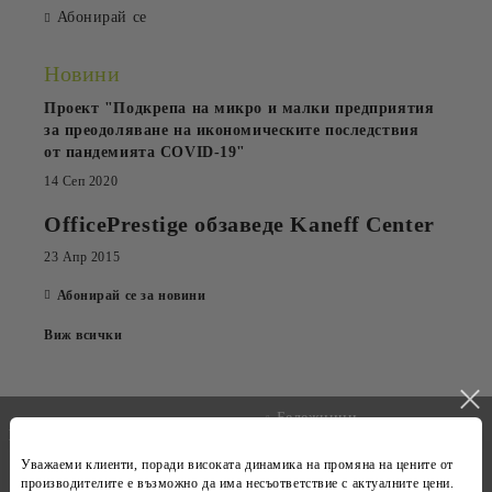
Абонирай се
Новини
Проект "Подкрепа на микро и малки предприятия
за преодоляване на икономическите последствия
от пандемията COVID-19"
14 Сеп 2020
OfficePrestige обзаведе Kaneff Center
23 Апр 2015
Абонирай се за новини
Виж всички
Бележници
Канцеларски материали
Техника
Уважаеми клиенти, поради високата динамика на
промяна на цените
от
Копирна хартия
производителите е възможно да има несъответствие с
актуалните цени
.
Рекламни сувенири