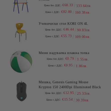
€68.33
Цена без ДДС:
133.64лв.
€82.00
Цена с ДДС:
160.38лв.
Ученически стол KORI ON 4L
€46.44
Цена без ДДС:
90.83лв.
€55.73
Цена с ДДС:
109.00лв.
Мини надуваема плажна топка
€0.79
Цена без ДДС:
1.55лв.
€0.95
Цена с ДДС:
1.86лв.
Мишка, Genesis Gaming Mouse
Krypton 150 2400Dpi Illuminated Black
€12.95
Цена без ДДС:
25.33лв.
€15.54
Цена с ДДС:
30.39лв.