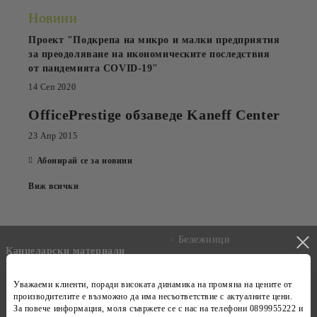
Новини
Проект "Подкрепа на микро и малки предприятия
за преодоляване на икономическите последствия
от пандемията COVID-19"
14 Сеп 2020
OfficePrestige обзаведе Kaneff Center
23 Апр 2015
Абонирай се за новини
Виж всички
Бележници
Канцеларски материали
Техника
Копирна хартия
Уважаеми клиенти, поради високата динамика на
Рекламни сувенири
промяна на цените
от
Хартиени продукти
производителите е възможно да има несъответствие с
актуалните цени
.
Календари
За повече информация, моля съвржете се с нас на телефони
0899955222 и