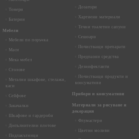
Дозатори
Тонери
Хартиени материали
Батерии
Течни тоалетни сапуни
Mебели
Сешоари
Мебели по поръчка
Почистващи препарати
Маси
Предпазни средства
Мека мебел
Дезинфектанти
Столове
Почистващи продукти и
Метални шкафове, стелажи,
консумативи
каси
Прибори и консумативи
Сейфове
Материали за рисуване и
Закачалки
декорация
Шкафове и гардероби
Флумастери
Допълнителни плотове
Цветни моливи
Подлакътници