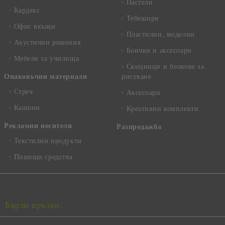
Пастели
Кардекс
Тебешири
Офис вкъщи
Пластилин, моделин
Акустични решения
Боички и аксесоари
Мебели за училища
Скицници и блокове за
Опаковъчни материали
рисуване
Стреч
Аксесоари
Кашони
Креативни комплекти
Рекламни носители
Разпродажба
Текстилни продукти
Пишещи средства
Бързи връзки: