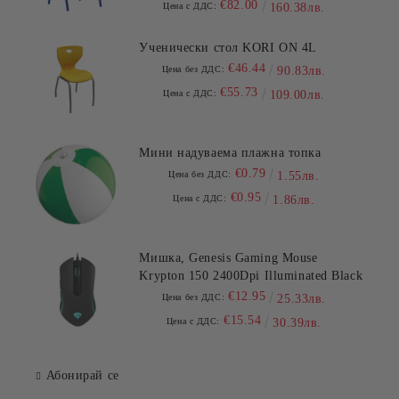
€82.00
Цена с ДДС:
160.38лв.
Ученически стол KORI ON 4L
€46.44
Цена без ДДС:
90.83лв.
€55.73
Цена с ДДС:
109.00лв.
Мини надуваема плажна топка
€0.79
Цена без ДДС:
1.55лв.
€0.95
Цена с ДДС:
1.86лв.
Мишка, Genesis Gaming Mouse
Krypton 150 2400Dpi Illuminated Black
€12.95
Цена без ДДС:
25.33лв.
€15.54
Цена с ДДС:
30.39лв.
Абонирай се