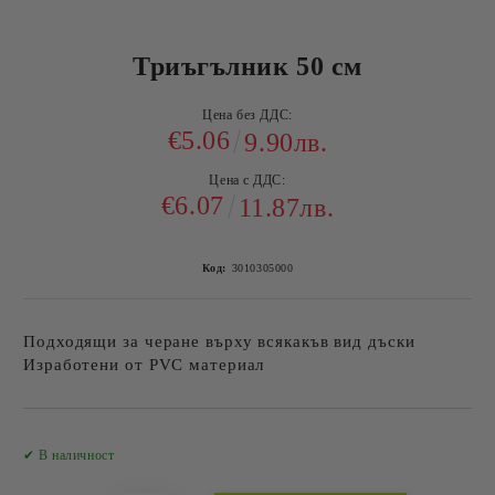
Триъгълник 50 см
Цена без ДДС:
€5.06
9.90лв.
Цена с ДДС:
€6.07
11.87лв.
Код:
3010305000
Подходящи за черане върху всякакъв вид дъски
Изработени от PVC материал
Добави в желани
✔ В наличност