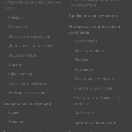
Метални шкафове, стелажи,
консумативи
каси
Прибори и консумативи
Сейфове
Материали за рисуване и
Закачалки
декорация
Шкафове и гардероби
Флумастери
Допълнителни плотове
Цветни моливи
Подлакътници
Пастели
Кардекс
Тебешири
Офис вкъщи
Пластилин, моделин
Акустични решения
Боички и аксесоари
Мебели за училища
Скицници и блокове за
Опаковъчни материали
рисуване
Стреч
Аксесоари
Кашони
Креативни комплекти