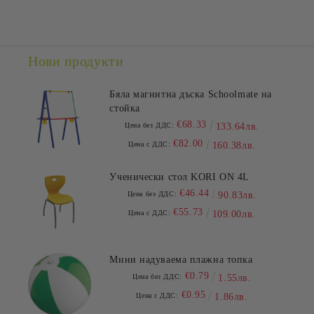
Съгласен съм с
Политиката за лични данни
Ние ще се свържем с вас в рамките на работния ден.
Нови продукти
Бяла магнитна дъска Schoolmate на
стойка
€68.33
Цена без ДДС:
133.64лв.
€82.00
Цена с ДДС:
160.38лв.
Ученически стол KORI ON 4L
€46.44
Цена без ДДС:
90.83лв.
€55.73
Цена с ДДС:
109.00лв.
Мини надуваема плажна топка
€0.79
Цена без ДДС:
1.55лв.
€0.95
Цена с ДДС:
1.86лв.