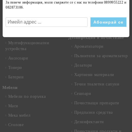
За повече информация, моля съвржете се с нас на телефони
0899955222 и
Монитори
082873106
.
Консумативи за дъски
Компютърни аксесоари
Баджове, щипки, табелки
Носители на информация
Знамена
Бизнес машини
Дезинфекция и почистване
Мултифункционални
Ароматизатори
устройства
Пълнители за ароматизатор
Аксесоари
Дозатори
Тонери
Хартиени материали
Батерии
Течни тоалетни сапуни
Mебели
Сешоари
Мебели по поръчка
Почистващи препарати
Маси
Предпазни средства
Мека мебел
Дезинфектанти
Столове
Почистващи продукти и