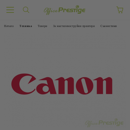
Начало
Техника
Тонери
За мастиленоструйни принтери
Съвместими