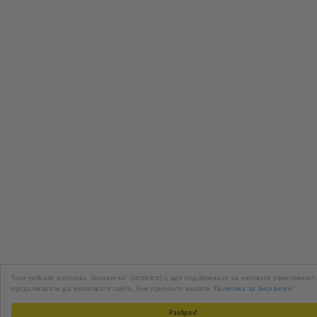
Този уебсайт използва 'бисквитки' (cookies) с цел подобряване на неговата ефективност
продължавате да използвате сайта, Вие приемате нашата
'Политика за бисквитки'
Разбрах!