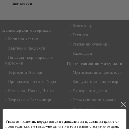
Виж всички
Бележници
Канцеларски материали
Техника
Копирна хартия
Рекламни сувенири
Хартиени продукти
Календари
Пишещи, коригиращи и
чертожни
Презентационни материали
Тефтери и Агенди
Мултимедийни проектори
Принадлежности за бюро
Консумативи и аксесоари
Класьори, Папки, Чанти
Електронни дъски
Тетрадки и Бележници
Прожекционни екрани
Флипчарти
Техника
Дъски и табла за съобщения
Настолни и преносими
Уважаеми клиенти, поради високата динамика на
промяна на цените
от
компютри
производителите е възможно да има несъответствие с
актуалните цени
.
Магнитни бели дъски