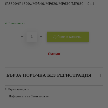
iP3600/iP4600,/MP540/MP620/MP630/MP980 - 9ml
Добави в желани
✔ В наличност
БЪРЗА ПОРЪЧКА БЕЗ РЕГИСТРАЦИЯ
САМО ПОПЪЛНЕТЕ 2 ПОЛЕТА
Оцени продукта
Информация за Съответствие