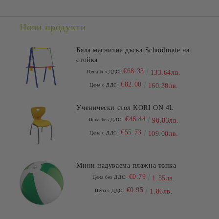
Ние ще се свържем с вас в рамките на работния ден.
Нови продукти
Бяла магнитна дъска Schoolmate на
стойка
€68.33
Цена без ДДС:
133.64лв.
€82.00
Цена с ДДС:
160.38лв.
Ученически стол KORI ON 4L
€46.44
Цена без ДДС:
90.83лв.
€55.73
Цена с ДДС:
109.00лв.
Мини надуваема плажна топка
€0.79
Цена без ДДС:
1.55лв.
€0.95
Цена с ДДС:
1.86лв.