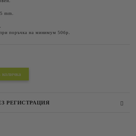
овен.
45 mm.
.
 при поръчка на минимум 50бр.
Добави в желани
ЕЗ РЕГИСТРАЦИЯ
та за лични данни