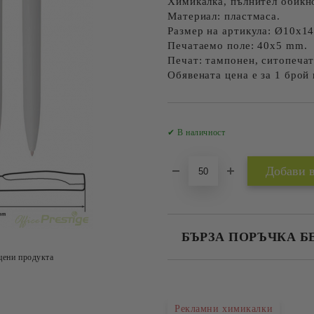
Химикалка, пълнител обикн
Материал: пластмаса.
Размер на артикула: Ø10х1
Печатаемо поле: 40х5 mm.
Печат: тампонен, ситопечат
Обявената цена е за 1 брой
✔ В наличност
БЪРЗА ПОРЪЧКА Б
цени продукта
САМО ПОПЪЛНЕТЕ 2 ПОЛЕТА
Рекламни химикалки
Съгласен съм с
Политика