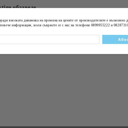
stige обзаведе
nter
оради високата динамика на
промяна на цените
от производителите е възможно д
а повече информация, моля съвржете се с нас на телефони
0899955222 и 0828731
за новини