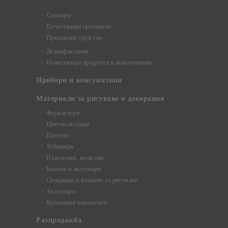
Сешоари
Почистващи препарати
Предпазни средства
Дезинфектанти
Почистващи продукти и консумативи
Прибори и консумативи
Материали за рисуване и декорация
Флумастери
Цветни моливи
Пастели
Тебешири
Пластилин, моделин
Боички и аксесоари
Скицници и блокове за рисуване
Аксесоари
Креативни комплекти
Разпродажба