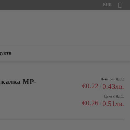
EUR
дукти
Цена без ДДС:
икалка MP-
€0.22
0.43лв.
Цена с ДДС:
€0.26
0.51лв.