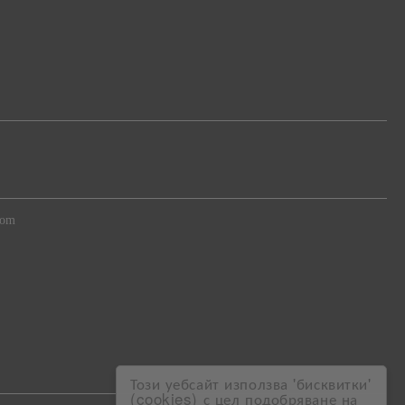
com
Този уебсайт използва 'бисквитки'
(cookies) с цел подобряване на