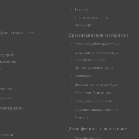
Техника
Рекламни сувенири
Календари
фове, стелажи, каси
Презентационни материали
Мултимедийни проектори
Консумативи и аксесоари
ардероби
Електронни дъски
и плотове
Прожекционни екрани
ци
Флипчарти
Дъски и табла за съобщения
ешения
Магнитни бели дъски
чилища
Консумативи за дъски
материали
Баджове, щипки, табелки
Знамена
Дезинфекция и почистване
сители
Ароматизатори