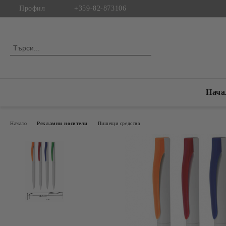
Профил
+359-82-873106
Нача
Начало
Рекламни носители
Пишещи средства