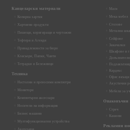
Канцеларски материали
Маси
Мека мебел
Копирна хартия
Столове
Хартиени продукти
Метални шка
Пишещи, коригиращи и чертожни
Сейфове
Тефтери и Агенди
Закачалки
Принадлежности за бюро
Шкафове и г
Класьори, Папки, Чанти
Допълнителн
Тетрадки и Бележници
Подлакътни
Кардекс
Техника
Офис вкъщи
Настолни и преносими компютри
Акустични р
Монитори
Мебели за у
Компютърни аксесоари
Опаковъчни 
Носители на информация
Стреч
Бизнес машини
Кашони
Мултифункционални устройства
Рекламни но
Аксесоари