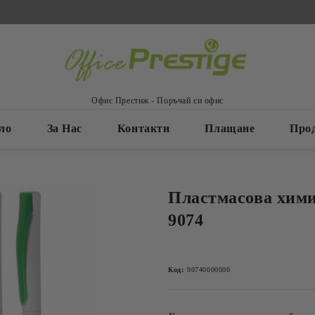
Офис Престиж - Поръчай си офис
ло
За Нас
Контакти
Плащане
Про
Пластмасова хим
9074
Код:
90740000000