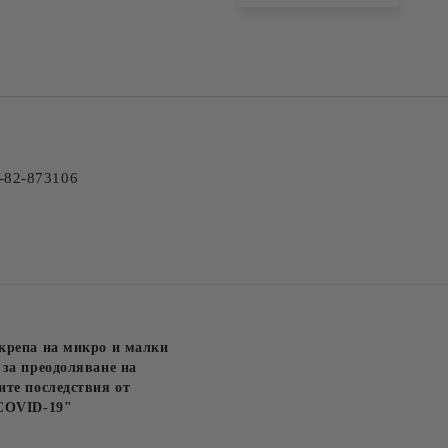
Ние ще се свържем с вас в рамки
-82-873106
крепа на микро и малки
за преодоляване на
те последствия от
COVID-19"