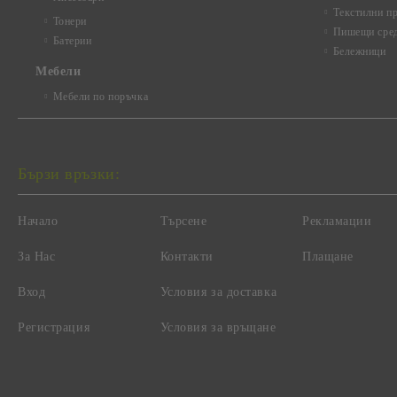
Текстилни п
Тонери
Пишещи сред
Батерии
Бележници
Mебели
Мебели по поръчка
Бързи връзки:
Начало
Търсене
Рекламации
За Нас
Контакти
Плащане
Вход
Условия за доставка
Регистрация
Условия за връщане